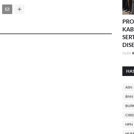
PRO
KAB
SER
DIS
OLEH
R
HA
ASN
BNN
BUPA
CIR
HPN
HUM