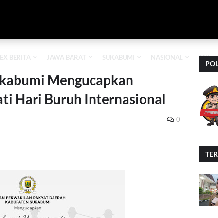
EX BERITA
JAWA BARAT
SUKABUMI
NASIONAL
TNI
POL
kabumi Mengucapkan
i Hari Buruh Internasional
0
TE