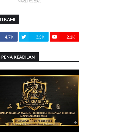
MARET 01, 2025
TI KAMI
4.7K
3.5K
2.1K
 PENA KEADILAN