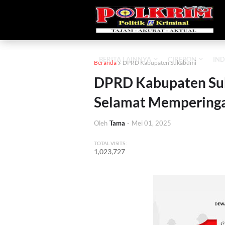
BERITA LAINNYA
CIREBON
IND
Beranda
DPRD Kabupaten Sukabumi
DPRD Kabupaten Su
Selamat Memperingat
Oleh
Tama
-
Mei 01, 2025
TOTAL VISITS :
1,023,727