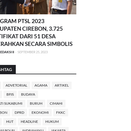
GRAM PTSL 2023
UPATEN CIREBON, 3.725
TIFIKAT DARI 51 DESA
ERAHKAN SECARA SIMBOLIS
EDAKSI II
-
SEPTEMBER 25, 2023
SHTAG
ADVETORIAL
AGAMA
ARTIKEL
BPJS
BUDAYA
TI SUKABUMI
BURUH
CIMAHI
EBON
DPRD
EKONOMI
FKKC
HUT
HEADLINE
HUKUM
AS POLRI
INDRAMAYU
JAKARTA