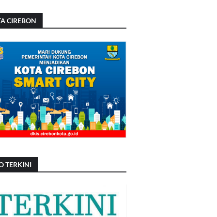
A CIREBON
O TERKINI