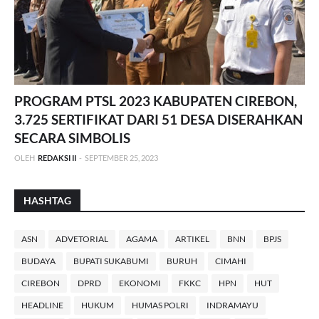
PROGRAM PTSL 2023 KABUPATEN CIREBON,
3.725 SERTIFIKAT DARI 51 DESA DISERAHKAN
SECARA SIMBOLIS
OLEH
REDAKSI II
-
SEPTEMBER 25, 2023
HASHTAG
ASN
ADVETORIAL
AGAMA
ARTIKEL
BNN
BPJS
BUDAYA
BUPATI SUKABUMI
BURUH
CIMAHI
CIREBON
DPRD
EKONOMI
FKKC
HPN
HUT
HEADLINE
HUKUM
HUMAS POLRI
INDRAMAYU