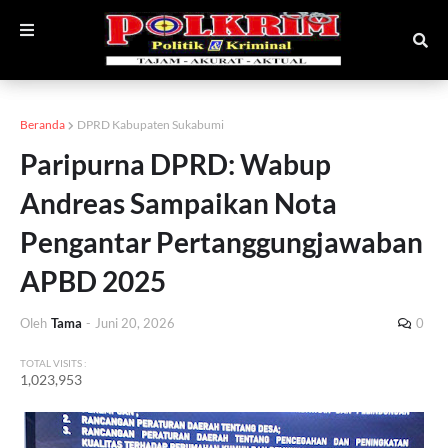
Beranda
DPRD Kabupaten Sukabumi
Paripurna DPRD: Wabup
Andreas Sampaikan Nota
Pengantar Pertanggungjawaban
APBD 2025
Oleh
Tama
-
Juni 20, 2026
0
TOTAL VISITS :
1,023,953