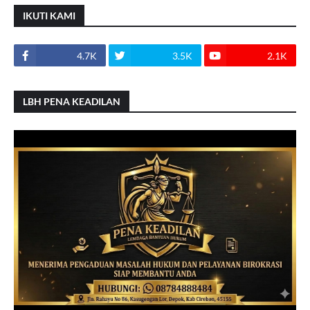
IKUTI KAMI
4.7K
3.5K
2.1K
LBH PENA KEADILAN