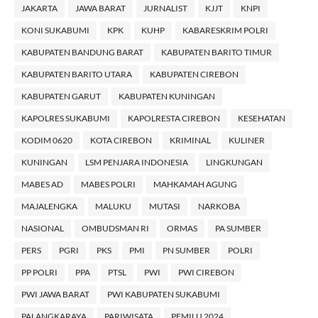
JAKARTA
JAWA BARAT
JURNALIST
KJJT
KNPI
KONI SUKABUMI
KPK
KUHP
KABARESKRIM POLRI
KABUPATEN BANDUNG BARAT
KABUPATEN BARITO TIMUR
KABUPATEN BARITO UTARA
KABUPATEN CIREBON
KABUPATEN GARUT
KABUPATEN KUNINGAN
KAPOLRES SUKABUMI
KAPOLRESTA CIREBON
KESEHATAN
KODIM 0620
KOTA CIREBON
KRIMINAL
KULINER
KUNINGAN
LSM PENJARA INDONESIA
LINGKUNGAN
MABES AD
MABES POLRI
MAHKAMAH AGUNG
MAJALENGKA
MALUKU
MUTASI
NARKOBA
NASIONAL
OMBUDSMAN RI
ORMAS
PA SUMBER
PERS
PGRI
PKS
PMI
PN SUMBER
POLRI
PP POLRI
PPA
PTSL
PWI
PWI CIREBON
PWI JAWA BARAT
PWI KABUPATEN SUKABUMI
PALANGKARAYA
PARIWISATA
PEMILU 2024