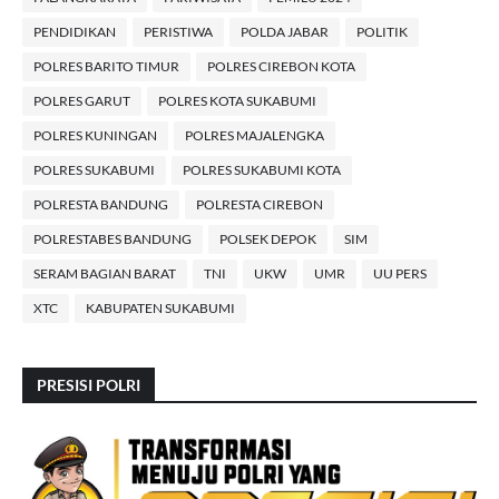
PENDIDIKAN
PERISTIWA
POLDA JABAR
POLITIK
POLRES BARITO TIMUR
POLRES CIREBON KOTA
POLRES GARUT
POLRES KOTA SUKABUMI
POLRES KUNINGAN
POLRES MAJALENGKA
POLRES SUKABUMI
POLRES SUKABUMI KOTA
POLRESTA BANDUNG
POLRESTA CIREBON
POLRESTABES BANDUNG
POLSEK DEPOK
SIM
SERAM BAGIAN BARAT
TNI
UKW
UMR
UU PERS
XTC
KABUPATEN SUKABUMI
PRESISI POLRI