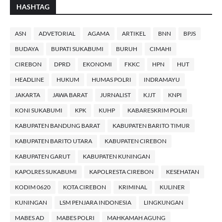
HASHTAG
ASN
ADVETORIAL
AGAMA
ARTIKEL
BNN
BPJS
BUDAYA
BUPATI SUKABUMI
BURUH
CIMAHI
CIREBON
DPRD
EKONOMI
FKKC
HPN
HUT
HEADLINE
HUKUM
HUMAS POLRI
INDRAMAYU
JAKARTA
JAWA BARAT
JURNALIST
KJJT
KNPI
KONI SUKABUMI
KPK
KUHP
KABARESKRIM POLRI
KABUPATEN BANDUNG BARAT
KABUPATEN BARITO TIMUR
KABUPATEN BARITO UTARA
KABUPATEN CIREBON
KABUPATEN GARUT
KABUPATEN KUNINGAN
KAPOLRES SUKABUMI
KAPOLRESTA CIREBON
KESEHATAN
KODIM 0620
KOTA CIREBON
KRIMINAL
KULINER
KUNINGAN
LSM PENJARA INDONESIA
LINGKUNGAN
MABES AD
MABES POLRI
MAHKAMAH AGUNG