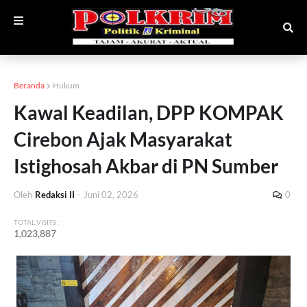
Beranda
Hukum
Kawal Keadilan, DPP KOMPAK
Cirebon Ajak Masyarakat
Istighosah Akbar di PN Sumber
Oleh
Redaksi II
-
Juni 02, 2026
0
TOTAL VISITS :
1,023,887