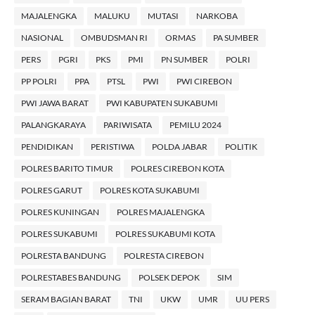
MAJALENGKA
MALUKU
MUTASI
NARKOBA
NASIONAL
OMBUDSMAN RI
ORMAS
PA SUMBER
PERS
PGRI
PKS
PMI
PN SUMBER
POLRI
PP POLRI
PPA
PTSL
PWI
PWI CIREBON
PWI JAWA BARAT
PWI KABUPATEN SUKABUMI
PALANGKARAYA
PARIWISATA
PEMILU 2024
PENDIDIKAN
PERISTIWA
POLDA JABAR
POLITIK
POLRES BARITO TIMUR
POLRES CIREBON KOTA
POLRES GARUT
POLRES KOTA SUKABUMI
POLRES KUNINGAN
POLRES MAJALENGKA
POLRES SUKABUMI
POLRES SUKABUMI KOTA
POLRESTA BANDUNG
POLRESTA CIREBON
POLRESTABES BANDUNG
POLSEK DEPOK
SIM
SERAM BAGIAN BARAT
TNI
UKW
UMR
UU PERS