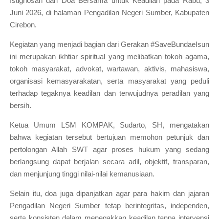
Istighosah dan Doa Bersama untuk Keadilan pada Rabu, 3
Juni 2026, di halaman Pengadilan Negeri Sumber, Kabupaten
Cirebon.
Kegiatan yang menjadi bagian dari Gerakan #SaveBundaeIsun
ini merupakan ikhtiar spiritual yang melibatkan tokoh agama,
tokoh masyarakat, advokat, wartawan, aktivis, mahasiswa,
organisasi kemasyarakatan, serta masyarakat yang peduli
terhadap tegaknya keadilan dan terwujudnya peradilan yang
bersih.
Ketua Umum LSM KOMPAK, Sudarto, SH, mengatakan
bahwa kegiatan tersebut bertujuan memohon petunjuk dan
pertolongan Allah SWT agar proses hukum yang sedang
berlangsung dapat berjalan secara adil, objektif, transparan,
dan menjunjung tinggi nilai-nilai kemanusiaan.
Selain itu, doa juga dipanjatkan agar para hakim dan jajaran
Pengadilan Negeri Sumber tetap berintegritas, independen,
serta konsisten dalam menegakkan keadilan tanpa intervensi