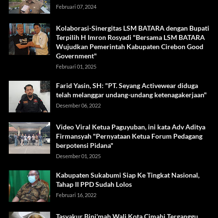
Februari 07, 2024
Kolaborasi-Sinergitas LSM BATARA dengan Bupati
Terpilih H Imron Rosyadi "Bersama LSM BATARA
Wujudkan Pemerintah Kabupaten Cirebon Good
Government"
Februari 01, 2025
Farid Yasin, SH: "PT. Seyang Activewear diduga
telah melanggar undang-undang ketenagakerjaan"
Desember 06, 2022
Video Viral Ketua Paguyuban, ini kata Adv Aditya
Firmansyah "Pernyataan Ketua Forum Pedagang
berpotensi Pidana"
Desember 01, 2025
Kabupaten Sukabumi Siap Ke Tingkat Nasional,
Tahap II PPD Sudah Lolos
Februari 16, 2022
Tasyakur Bini'mah Wali Kota Cimahi Terganggu