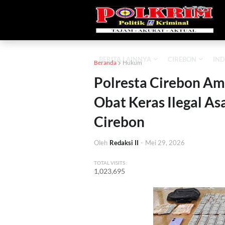
BERITA LAINNYA
CIREBON
IND
Beranda
Hukum
Polresta Cirebon A
Obat Keras Ilegal A
Cirebon
Oleh
Redaksi II
-
Mei 29, 2026
TOTAL VISITS :
1,023,695