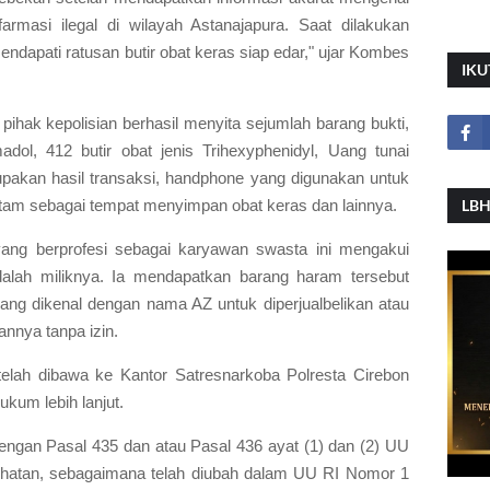
rmasi ilegal di wilayah Astanajapura. Saat dilakukan
ndapati ratusan butir obat keras siap edar," ujar Kombes
IKU
pihak kepolisian berhasil menyita sejumlah barang bukti,
madol, 412 butir obat jenis Trihexyphenidyl, Uang tunai
pakan hasil transaksi, handphone yang digunakan untuk
itam sebagai tempat menyimpan obat keras dan lainnya.
LBH
ang berprofesi sebagai karyawan swasta ini mengakui
dalah miliknya. Ia mendapatkan barang haram tersebut
ang dikenal dengan nama AZ untuk diperjualbelikan atau
nnya tanpa izin.
 telah dibawa ke Kantor Satresnarkoba Polresta Cirebon
kum lebih lanjut.
dengan Pasal 435 dan atau Pasal 436 ayat (1) dan (2) UU
hatan, sebagaimana telah diubah dalam UU RI Nomor 1