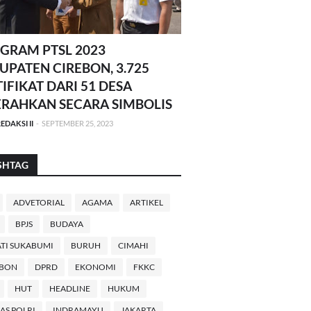
GRAM PTSL 2023
UPATEN CIREBON, 3.725
TIFIKAT DARI 51 DESA
ERAHKAN SECARA SIMBOLIS
EDAKSI II
-
SEPTEMBER 25, 2023
SHTAG
ADVETORIAL
AGAMA
ARTIKEL
BPJS
BUDAYA
TI SUKABUMI
BURUH
CIMAHI
EBON
DPRD
EKONOMI
FKKC
HUT
HEADLINE
HUKUM
AS POLRI
INDRAMAYU
JAKARTA