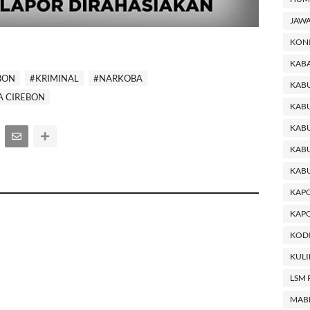
JAWA
KON
KABA
BON
#KRIMINAL
#NARKOBA
KAB
A CIREBON
KABU
KABU
KAB
KAB
KAP
KAPO
KODI
KUL
LSM 
MAB