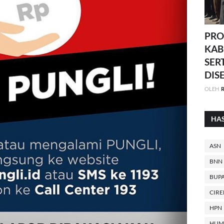
PRO
KAB
SER
DIS
OLEH
R
HA
ASN
BNN
BUPA
CIR
HPN
HUM