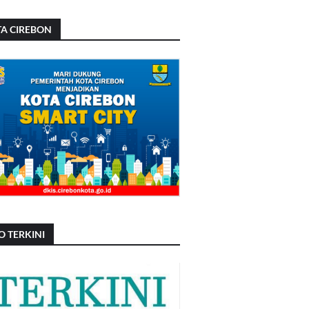
A CIREBON
O TERKINI