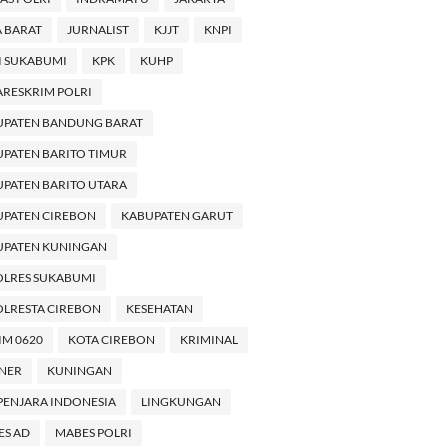
 BARAT
JURNALIST
KJJT
KNPI
I SUKABUMI
KPK
KUHP
RESKRIM POLRI
UPATEN BANDUNG BARAT
PATEN BARITO TIMUR
PATEN BARITO UTARA
UPATEN CIREBON
KABUPATEN GARUT
UPATEN KUNINGAN
OLRES SUKABUMI
LRESTA CIREBON
KESEHATAN
M 0620
KOTA CIREBON
KRIMINAL
INER
KUNINGAN
PENJARA INDONESIA
LINGKUNGAN
ES AD
MABES POLRI