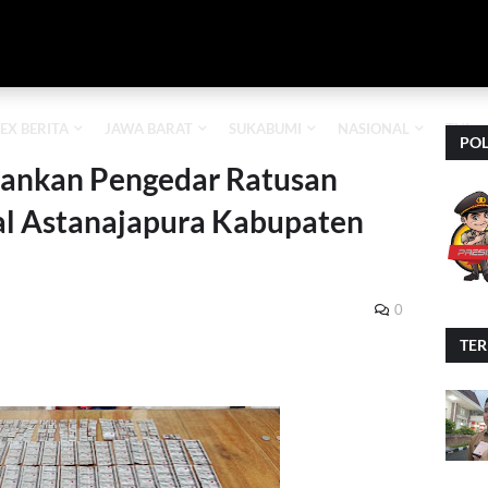
EX BERITA
JAWA BARAT
SUKABUMI
NASIONAL
TNI
POL
mankan Pengedar Ratusan
sal Astanajapura Kabupaten
0
TE