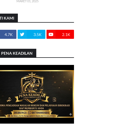
MARET 01, 2025
TI KAMI
4.7K
3.5K
2.1K
 PENA KEADILAN