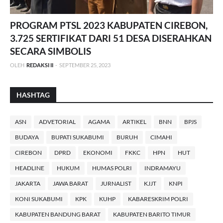
PROGRAM PTSL 2023 KABUPATEN CIREBON,
3.725 SERTIFIKAT DARI 51 DESA DISERAHKAN
SECARA SIMBOLIS
OLEH
REDAKSI II
-
SEPTEMBER 25, 2023
HASHTAG
ASN
ADVETORIAL
AGAMA
ARTIKEL
BNN
BPJS
BUDAYA
BUPATI SUKABUMI
BURUH
CIMAHI
CIREBON
DPRD
EKONOMI
FKKC
HPN
HUT
HEADLINE
HUKUM
HUMAS POLRI
INDRAMAYU
JAKARTA
JAWA BARAT
JURNALIST
KJJT
KNPI
KONI SUKABUMI
KPK
KUHP
KABARESKRIM POLRI
KABUPATEN BANDUNG BARAT
KABUPATEN BARITO TIMUR