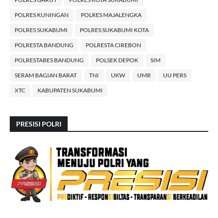
POLRES KUNINGAN
POLRES MAJALENGKA
POLRES SUKABUMI
POLRES SUKABUMI KOTA
POLRESTA BANDUNG
POLRESTA CIREBON
POLRESTABES BANDUNG
POLSEK DEPOK
SIM
SERAM BAGIAN BARAT
TNI
UKW
UMR
UU PERS
XTC
KABUPATEN SUKABUMI
PRESISI POLRI