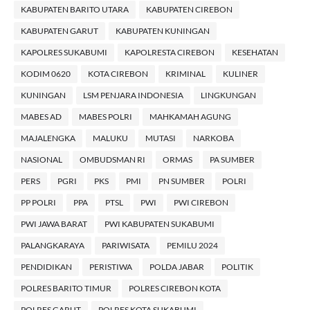
KABUPATEN BARITO UTARA
KABUPATEN CIREBON
KABUPATEN GARUT
KABUPATEN KUNINGAN
KAPOLRES SUKABUMI
KAPOLRESTA CIREBON
KESEHATAN
KODIM 0620
KOTA CIREBON
KRIMINAL
KULINER
KUNINGAN
LSM PENJARA INDONESIA
LINGKUNGAN
MABES AD
MABES POLRI
MAHKAMAH AGUNG
MAJALENGKA
MALUKU
MUTASI
NARKOBA
NASIONAL
OMBUDSMAN RI
ORMAS
PA SUMBER
PERS
PGRI
PKS
PMI
PN SUMBER
POLRI
PP POLRI
PPA
PTSL
PWI
PWI CIREBON
PWI JAWA BARAT
PWI KABUPATEN SUKABUMI
PALANGKARAYA
PARIWISATA
PEMILU 2024
PENDIDIKAN
PERISTIWA
POLDA JABAR
POLITIK
POLRES BARITO TIMUR
POLRES CIREBON KOTA
POLRES GARUT
POLRES KOTA SUKABUMI