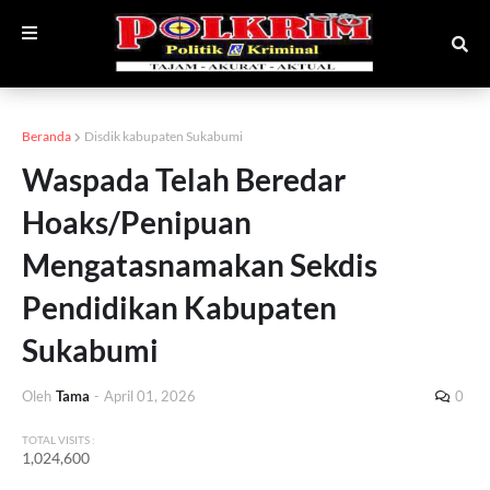
Beranda
Disdik kabupaten Sukabumi
Waspada Telah Beredar
Hoaks/Penipuan
Mengatasnamakan Sekdis
Pendidikan Kabupaten
Sukabumi
Oleh
Tama
-
April 01, 2026
0
TOTAL VISITS :
1,024,600