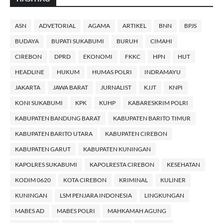
ASN
ADVETORIAL
AGAMA
ARTIKEL
BNN
BPJS
BUDAYA
BUPATI SUKABUMI
BURUH
CIMAHI
CIREBON
DPRD
EKONOMI
FKKC
HPN
HUT
HEADLINE
HUKUM
HUMAS POLRI
INDRAMAYU
JAKARTA
JAWA BARAT
JURNALIST
KJJT
KNPI
KONI SUKABUMI
KPK
KUHP
KABARESKRIM POLRI
KABUPATEN BANDUNG BARAT
KABUPATEN BARITO TIMUR
KABUPATEN BARITO UTARA
KABUPATEN CIREBON
KABUPATEN GARUT
KABUPATEN KUNINGAN
KAPOLRES SUKABUMI
KAPOLRESTA CIREBON
KESEHATAN
KODIM 0620
KOTA CIREBON
KRIMINAL
KULINER
KUNINGAN
LSM PENJARA INDONESIA
LINGKUNGAN
MABES AD
MABES POLRI
MAHKAMAH AGUNG