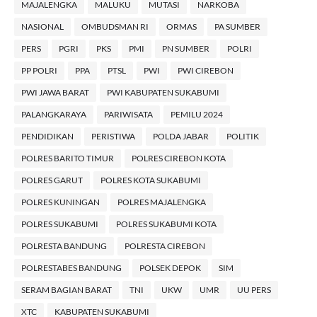
MAJALENGKA
MALUKU
MUTASI
NARKOBA
NASIONAL
OMBUDSMAN RI
ORMAS
PA SUMBER
PERS
PGRI
PKS
PMI
PN SUMBER
POLRI
PP POLRI
PPA
PTSL
PWI
PWI CIREBON
PWI JAWA BARAT
PWI KABUPATEN SUKABUMI
PALANGKARAYA
PARIWISATA
PEMILU 2024
PENDIDIKAN
PERISTIWA
POLDA JABAR
POLITIK
POLRES BARITO TIMUR
POLRES CIREBON KOTA
POLRES GARUT
POLRES KOTA SUKABUMI
POLRES KUNINGAN
POLRES MAJALENGKA
POLRES SUKABUMI
POLRES SUKABUMI KOTA
POLRESTA BANDUNG
POLRESTA CIREBON
POLRESTABES BANDUNG
POLSEK DEPOK
SIM
SERAM BAGIAN BARAT
TNI
UKW
UMR
UU PERS
XTC
KABUPATEN SUKABUMI