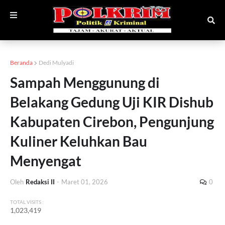
Beranda
Dedi Mulyadi
Sampah Menggunung di
Belakang Gedung Uji KIR Dishub
Kabupaten Cirebon, Pengunjung
Kuliner Keluhkan Bau
Menyengat
Oleh
Redaksi II
-
Maret 01, 2026
0
TOTAL VISITS :
1,023,419