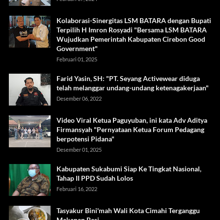
Kolaborasi-Sinergitas LSM BATARA dengan Bupati
Terpilih H Imron Rosyadi "Bersama LSM BATARA
Wujudkan Pemerintah Kabupaten Cirebon Good
Government"
Februari 01, 2025
Farid Yasin, SH: "PT. Seyang Activewear diduga
telah melanggar undang-undang ketenagakerjaan"
Desember 06, 2022
Video Viral Ketua Paguyuban, ini kata Adv Aditya
Firmansyah "Pernyataan Ketua Forum Pedagang
berpotensi Pidana"
Desember 01, 2025
Kabupaten Sukabumi Siap Ke Tingkat Nasional,
Tahap II PPD Sudah Lolos
Februari 16, 2022
Tasyakur Bini'mah Wali Kota Cimahi Terganggu
Makanan Basi