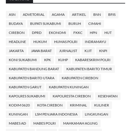
ASN
ADVETORIAL
AGAMA
ARTIKEL
BNN
BPJS
BUDAYA
BUPATI SUKABUMI
BURUH
CIMAHI
CIREBON
DPRD
EKONOMI
FKKC
HPN
HUT
HEADLINE
HUKUM
HUMAS POLRI
INDRAMAYU
JAKARTA
JAWA BARAT
JURNALIST
KJJT
KNPI
KONI SUKABUMI
KPK
KUHP
KABARESKRIM POLRI
KABUPATEN BANDUNG BARAT
KABUPATEN BARITO TIMUR
KABUPATEN BARITO UTARA
KABUPATEN CIREBON
KABUPATEN GARUT
KABUPATEN KUNINGAN
KAPOLRES SUKABUMI
KAPOLRESTA CIREBON
KESEHATAN
KODIM 0620
KOTA CIREBON
KRIMINAL
KULINER
KUNINGAN
LSM PENJARA INDONESIA
LINGKUNGAN
MABES AD
MABES POLRI
MAHKAMAH AGUNG