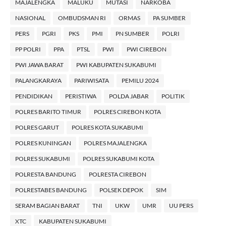
MAJALENGKA
MALUKU
MUTASI
NARKOBA
NASIONAL
OMBUDSMAN RI
ORMAS
PA SUMBER
PERS
PGRI
PKS
PMI
PN SUMBER
POLRI
PP POLRI
PPA
PTSL
PWI
PWI CIREBON
PWI JAWA BARAT
PWI KABUPATEN SUKABUMI
PALANGKARAYA
PARIWISATA
PEMILU 2024
PENDIDIKAN
PERISTIWA
POLDA JABAR
POLITIK
POLRES BARITO TIMUR
POLRES CIREBON KOTA
POLRES GARUT
POLRES KOTA SUKABUMI
POLRES KUNINGAN
POLRES MAJALENGKA
POLRES SUKABUMI
POLRES SUKABUMI KOTA
POLRESTA BANDUNG
POLRESTA CIREBON
POLRESTABES BANDUNG
POLSEK DEPOK
SIM
SERAM BAGIAN BARAT
TNI
UKW
UMR
UU PERS
XTC
KABUPATEN SUKABUMI