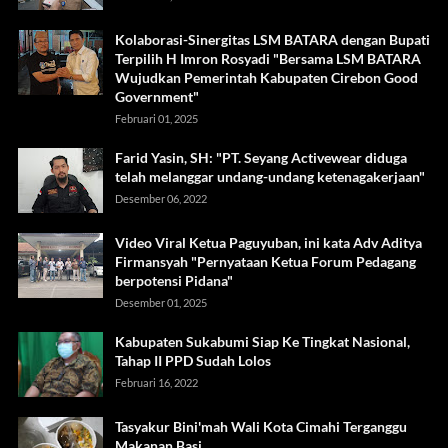
Kolaborasi-Sinergitas LSM BATARA dengan Bupati
Terpilih H Imron Rosyadi "Bersama LSM BATARA
Wujudkan Pemerintah Kabupaten Cirebon Good
Government"
Februari 01, 2025
Farid Yasin, SH: "PT. Seyang Activewear diduga
telah melanggar undang-undang ketenagakerjaan"
Desember 06, 2022
Video Viral Ketua Paguyuban, ini kata Adv Aditya
Firmansyah "Pernyataan Ketua Forum Pedagang
berpotensi Pidana"
Desember 01, 2025
Kabupaten Sukabumi Siap Ke Tingkat Nasional,
Tahap II PPD Sudah Lolos
Februari 16, 2022
Tasyakur Bini'mah Wali Kota Cimahi Terganggu
Makanan Basi