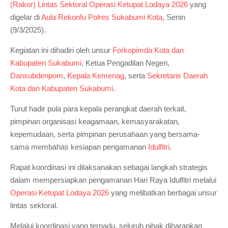
(Rakor) Lintas Sektoral Operasi Ketupat Lodaya 2026
yang
digelar di
Aula Rekonfu Polres Sukabumi Kota
, Senin
(9/3/2025).
Kegiatan ini dihadiri oleh unsur
Forkopimda Kota dan
Kabupaten Sukabumi
, Ketua Pengadilan Negeri,
Dansubdenpom
,
Kepala Kemenag
, serta
Sekretaris Daerah
Kota dan Kabupaten Sukabumi
.
Turut hadir pula para kepala perangkat daerah terkait,
pimpinan organisasi keagamaan, kemasyarakatan,
kepemudaan, serta pimpinan perusahaan yang bersama-
sama membahas kesiapan pengamanan
Idulfitri
.
Rapat koordinasi ini dilaksanakan sebagai langkah strategis
dalam mempersiapkan pengamanan Hari Raya Idulfitri melalui
Operasi Ketupat Lodaya 2026
yang melibatkan berbagai unsur
lintas sektoral.
Melalui koordinasi yang terpadu, seluruh pihak diharapkan