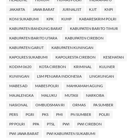
JAKARTA
JAWA BARAT
JURNALIST
KJJT
KNPI
KONI SUKABUMI
KPK
KUHP
KABARESKRIM POLRI
KABUPATEN BANDUNG BARAT
KABUPATEN BARITO TIMUR
KABUPATEN BARITO UTARA
KABUPATEN CIREBON
KABUPATEN GARUT
KABUPATEN KUNINGAN
KAPOLRES SUKABUMI
KAPOLRESTA CIREBON
KESEHATAN
KODIM 0620
KOTA CIREBON
KRIMINAL
KULINER
KUNINGAN
LSM PENJARA INDONESIA
LINGKUNGAN
MABES AD
MABES POLRI
MAHKAMAH AGUNG
MAJALENGKA
MALUKU
MUTASI
NARKOBA
NASIONAL
OMBUDSMAN RI
ORMAS
PA SUMBER
PERS
PGRI
PKS
PMI
PN SUMBER
POLRI
PP POLRI
PPA
PTSL
PWI
PWI CIREBON
PWI JAWA BARAT
PWI KABUPATEN SUKABUMI