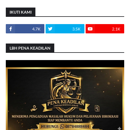
IKUTI KAMI
4.7K
3.5K
2.1K
LBH PENA KEADILAN