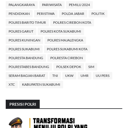
PALANGKARAYA
PARIWISATA
PEMILU 2024
PENDIDIKAN
PERISTIWA
POLDA JABAR
POLITIK
POLRES BARITO TIMUR
POLRES CIREBON KOTA
POLRES GARUT
POLRES KOTA SUKABUMI
POLRES KUNINGAN
POLRES MAJALENGKA
POLRES SUKABUMI
POLRES SUKABUMI KOTA
POLRESTA BANDUNG
POLRESTA CIREBON
POLRESTABES BANDUNG
POLSEK DEPOK
SIM
SERAM BAGIAN BARAT
TNI
UKW
UMR
UU PERS
XTC
KABUPATEN SUKABUMI
PRESISI POLRI