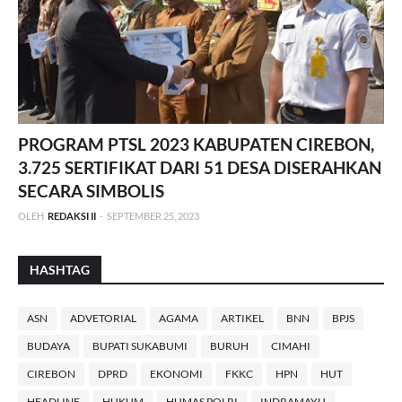
PROGRAM PTSL 2023 KABUPATEN CIREBON,
3.725 SERTIFIKAT DARI 51 DESA DISERAHKAN
SECARA SIMBOLIS
OLEH
REDAKSI II
-
SEPTEMBER 25, 2023
HASHTAG
ASN
ADVETORIAL
AGAMA
ARTIKEL
BNN
BPJS
BUDAYA
BUPATI SUKABUMI
BURUH
CIMAHI
CIREBON
DPRD
EKONOMI
FKKC
HPN
HUT
HEADLINE
HUKUM
HUMAS POLRI
INDRAMAYU