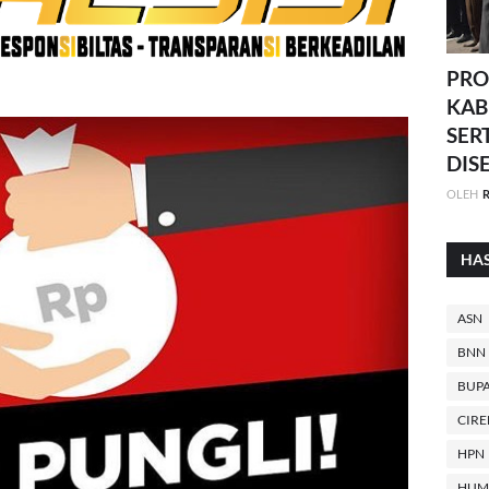
PRO
KAB
SER
DIS
OLEH
R
HA
ASN
BNN
BUPA
CIR
HPN
HUM