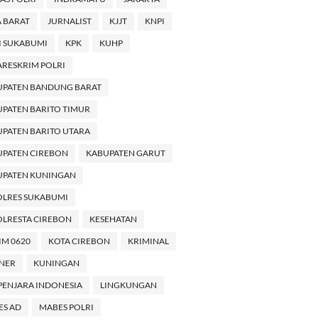
 BARAT
JURNALIST
KJJT
KNPI
I SUKABUMI
KPK
KUHP
RESKRIM POLRI
UPATEN BANDUNG BARAT
PATEN BARITO TIMUR
PATEN BARITO UTARA
UPATEN CIREBON
KABUPATEN GARUT
UPATEN KUNINGAN
OLRES SUKABUMI
LRESTA CIREBON
KESEHATAN
M 0620
KOTA CIREBON
KRIMINAL
INER
KUNINGAN
PENJARA INDONESIA
LINGKUNGAN
ES AD
MABES POLRI