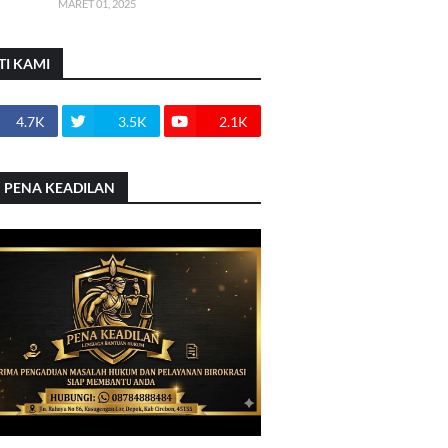
MARET 01, 2025
TI KAMI
4.7K
3.5K
2.1K
 PENA KEADILAN