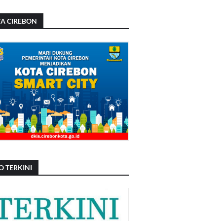
A CIREBON
O TERKINI