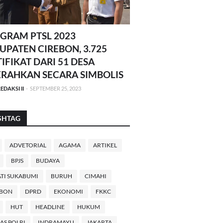
GRAM PTSL 2023
UPATEN CIREBON, 3.725
TIFIKAT DARI 51 DESA
ERAHKAN SECARA SIMBOLIS
EDAKSI II
-
SEPTEMBER 25, 2023
SHTAG
ADVETORIAL
AGAMA
ARTIKEL
BPJS
BUDAYA
TI SUKABUMI
BURUH
CIMAHI
EBON
DPRD
EKONOMI
FKKC
HUT
HEADLINE
HUKUM
AS POLRI
INDRAMAYU
JAKARTA