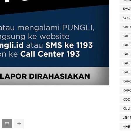
JAWA
KON
KABA
KAB
KABU
KABU
KAB
KAB
KAP
KAPO
KODI
KUL
LSM 
MAB