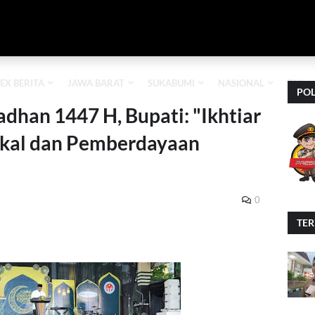
EX BERITA
JAWA BARAT
SUKABUMI
NASIONAL
TNI
POL
dhan 1447 H, Bupati: "Ikhtiar
kal dan Pemberdayaan
0
TE