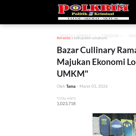
BERITA LAINNYA
CIREBON
IND
Beranda
kabupaten sukabumi
Bazar Cullinary Rama
Majukan Ekonomi Lo
UMKM"
Oleh
Tama
-
Maret 03, 2026
TOTAL VISITS :
1,023,718