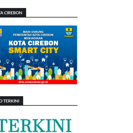
A CIREBON
O TERKINI