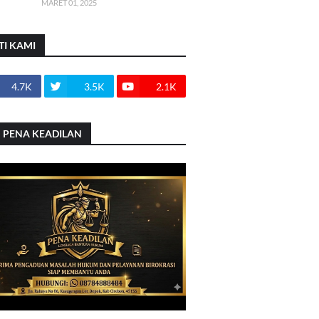
MARET 01, 2025
TI KAMI
4.7K
3.5K
2.1K
 PENA KEADILAN