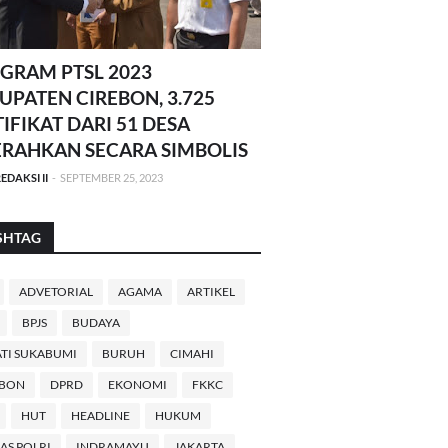
GRAM PTSL 2023
UPATEN CIREBON, 3.725
TIFIKAT DARI 51 DESA
ERAHKAN SECARA SIMBOLIS
EDAKSI II
-
SEPTEMBER 25, 2023
SHTAG
ADVETORIAL
AGAMA
ARTIKEL
BPJS
BUDAYA
TI SUKABUMI
BURUH
CIMAHI
EBON
DPRD
EKONOMI
FKKC
HUT
HEADLINE
HUKUM
AS POLRI
INDRAMAYU
JAKARTA