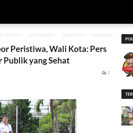
EX BERITA
JAWA BARAT
SUKABUMI
NASIONAL
TNI
POL
r Peristiwa, Wali Kota: Pers
r Publik yang Sehat
0
TE