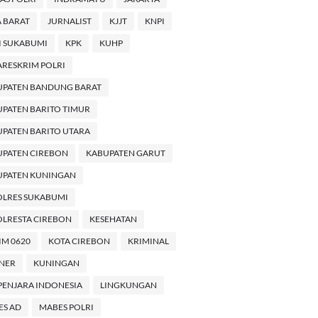
 BARAT
JURNALIST
KJJT
KNPI
I SUKABUMI
KPK
KUHP
RESKRIM POLRI
UPATEN BANDUNG BARAT
PATEN BARITO TIMUR
PATEN BARITO UTARA
UPATEN CIREBON
KABUPATEN GARUT
UPATEN KUNINGAN
OLRES SUKABUMI
LRESTA CIREBON
KESEHATAN
M 0620
KOTA CIREBON
KRIMINAL
INER
KUNINGAN
PENJARA INDONESIA
LINGKUNGAN
ES AD
MABES POLRI