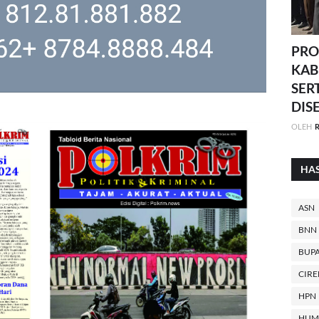
PRO
KAB
SER
DIS
OLEH
R
HA
ASN
BNN
BUPA
CIR
HPN
HUM