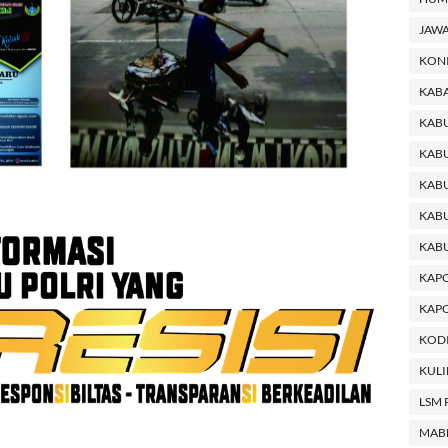
JAWA
KON
KABA
KAB
KABU
KABU
KAB
KAB
KAP
KAPO
KODI
KUL
LSM 
MAB