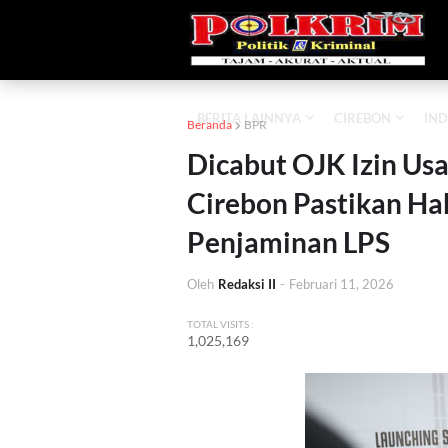
BERITA LAINNYA
CIREBON
IND
Beranda
BPR
Dicabut OJK Izin Us
Cirebon Pastikan H
Penjaminan LPS
Oleh
Redaksi II
-
Februari 11, 2026
TOTAL VISITS :
1,025,169