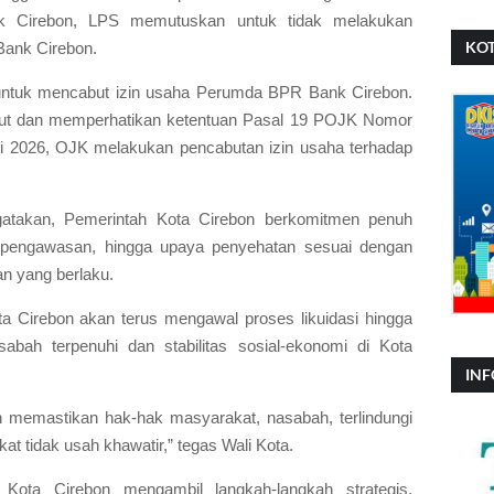
 Cirebon, LPS memutuskan untuk tidak melakukan
KOT
Bank Cirebon.
untuk mencabut izin usaha Perumda BPR Bank Cirebon.
ebut dan memperhatikan ketentuan Pasal 19 POJK Nomor
ri 2026, OJK melakukan pencabutan izin usaha terhadap
gatakan, Pemerintah Kota Cirebon berkomitmen penuh
, pengawasan, hingga upaya penyehatan sesuai dengan
an yang berlaku.
 Cirebon akan terus mengawal proses likuidasi hingga
bah terpenuhi dan stabilitas sosial-ekonomi di Kota
INF
h memastikan hak-hak masyarakat, nasabah, terlindungi
t tidak usah khawatir,” tegas Wali Kota.
h Kota Cirebon mengambil langkah-langkah strategis.