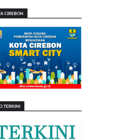
A CIREBON
O TERKINI