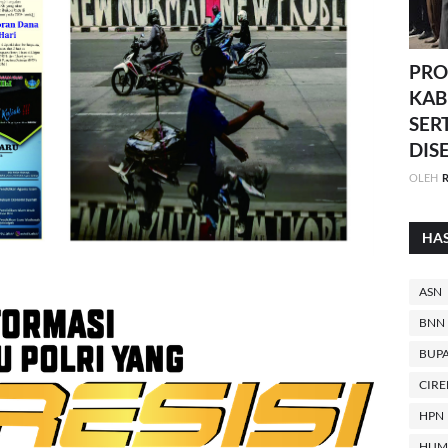
PRO
KAB
SER
DIS
OLEH
R
HA
ASN
BNN
BUPA
CIR
HPN
HUM