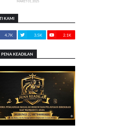
MARET 01, 2025
TI KAMI
4.7K
3.5K
2.1K
 PENA KEADILAN