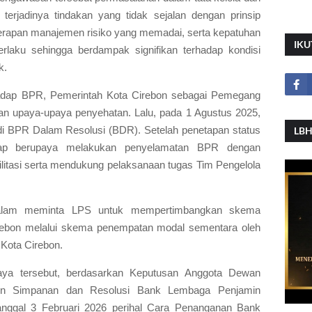
 terjadinya tindakan yang tidak sejalan dengan prinsip
penerapan manajemen risiko yang memadai, serta kepatuhan
IKU
laku sehingga berdampak signifikan terhadap kondisi
k.
adap BPR, Pemerintah Kota Cirebon sebagai Pemegang
n upaya-upaya penyehatan. Lalu, pada 1 Agustus 2025,
di BPR Dalam Resolusi (BDR). Setelah penetapan status
LBH
tap berupaya melakukan penyelamatan BPR dengan
litasi serta mendukung pelaksanaan tugas Tim Pengelola
 dalam meminta LPS untuk mempertimbangkan skema
bon melalui skema penempatan modal sementara oleh
Kota Cirebon.
ya tersebut, berdasarkan Keputusan Anggota Dewan
in Simpanan dan Resolusi Bank Lembaga Penjamin
ggal 3 Februari 2026 perihal Cara Penanganan Bank