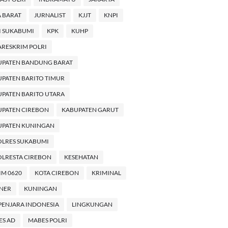
 BARAT
JURNALIST
KJJT
KNPI
I SUKABUMI
KPK
KUHP
RESKRIM POLRI
UPATEN BANDUNG BARAT
PATEN BARITO TIMUR
PATEN BARITO UTARA
UPATEN CIREBON
KABUPATEN GARUT
UPATEN KUNINGAN
OLRES SUKABUMI
LRESTA CIREBON
KESEHATAN
M 0620
KOTA CIREBON
KRIMINAL
INER
KUNINGAN
PENJARA INDONESIA
LINGKUNGAN
ES AD
MABES POLRI