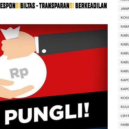
JAWA
KON
KABA
KAB
KABU
KABU
KAB
KAB
KAP
KAPO
KODI
KUL
LSM 
MAB