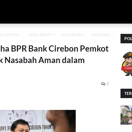
EX BERITA
JAWA BARAT
SUKABUMI
NASIONAL
TNI
POL
aha BPR Bank Cirebon Pemkot
ak Nasabah Aman dalam
0
TE