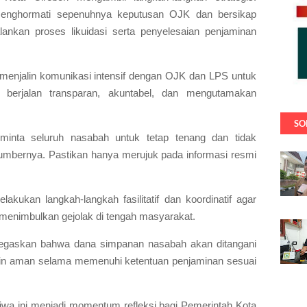
menghormati sepenuhnya keputusan OJK dan bersikap
ankan proses likuidasi serta penyelesaian penjaminan
 menjalin komunikasi intensif dengan OJK dan LPS untuk
i berjalan transparan, akuntabel, dan mengutamakan
SO
minta seluruh nasabah untuk tetap tenang dan tidak
 sumbernya. Pastikan hanya merujuk pada informasi resmi
kukan langkah-langkah fasilitatif dan koordinatif agar
ak menimbulkan gejolak di tengah masyarakat.
negaskan bahwa dana simpanan nasabah akan ditangani
in aman selama memenuhi ketentuan penjaminan sesuai
iwa ini menjadi momentum refleksi bagi Pemerintah Kota