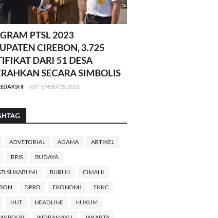
GRAM PTSL 2023
UPATEN CIREBON, 3.725
TIFIKAT DARI 51 DESA
ERAHKAN SECARA SIMBOLIS
EDAKSI II
-
SEPTEMBER 25, 2023
SHTAG
ADVETORIAL
AGAMA
ARTIKEL
BPJS
BUDAYA
TI SUKABUMI
BURUH
CIMAHI
EBON
DPRD
EKONOMI
FKKC
HUT
HEADLINE
HUKUM
AS POLRI
INDRAMAYU
JAKARTA