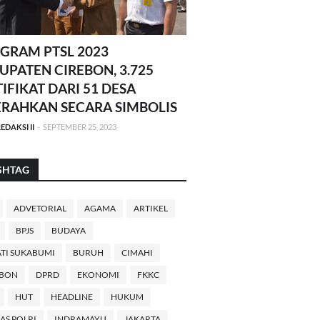
GRAM PTSL 2023
UPATEN CIREBON, 3.725
TIFIKAT DARI 51 DESA
ERAHKAN SECARA SIMBOLIS
EDAKSI II
-
SEPTEMBER 25, 2023
SHTAG
ADVETORIAL
AGAMA
ARTIKEL
BPJS
BUDAYA
TI SUKABUMI
BURUH
CIMAHI
EBON
DPRD
EKONOMI
FKKC
HUT
HEADLINE
HUKUM
AS POLRI
INDRAMAYU
JAKARTA