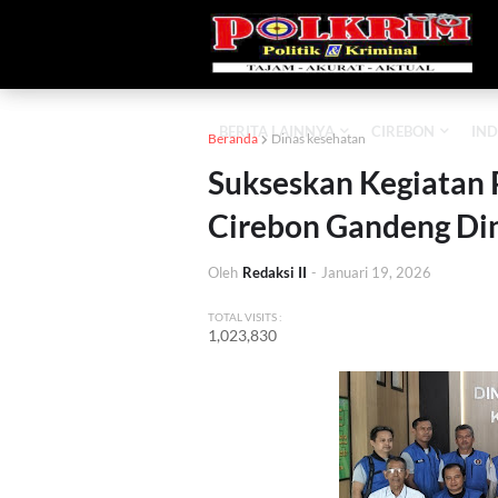
BERITA LAINNYA
CIREBON
IND
Beranda
Dinas kesehatan
Sukseskan Kegiatan 
Cirebon Gandeng Di
Oleh
Redaksi II
-
Januari 19, 2026
TOTAL VISITS :
1,023,830