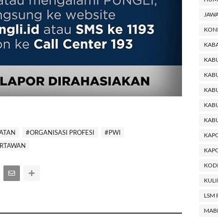
JAWA
KON
KABA
KAB
KABU
KABU
KAB
KAB
ATAN
#ORGANISASI PROFESI
#PWI
KAP
RTAWAN
KAPO
KODI
KUL
LSM 
MAB