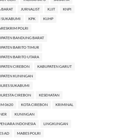
 BARAT
JURNALIST
KJJT
KNPI
I SUKABUMI
KPK
KUHP
RESKRIM POLRI
UPATEN BANDUNG BARAT
PATEN BARITO TIMUR
PATEN BARITO UTARA
UPATEN CIREBON
KABUPATEN GARUT
UPATEN KUNINGAN
OLRES SUKABUMI
LRESTA CIREBON
KESEHATAN
M 0620
KOTA CIREBON
KRIMINAL
INER
KUNINGAN
PENJARA INDONESIA
LINGKUNGAN
ES AD
MABES POLRI