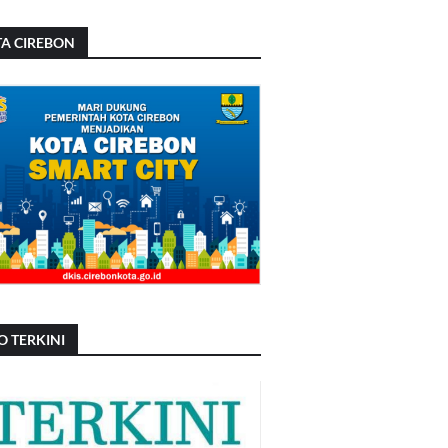
A CIREBON
O TERKINI