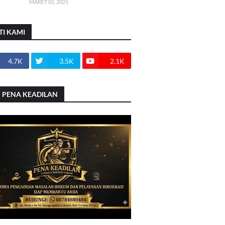
MARET 01, 2025
TI KAMI
4.7K
3.5K
2.1K
 PENA KEADILAN