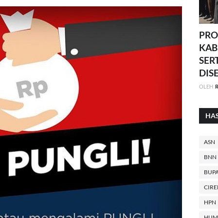
PRO
KAB
SER
DIS
OLEH
R
HA
ASN
BNN
BUPA
CIR
HPN
HUM