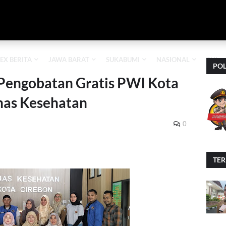
EX BERITA
JAWA BARAT
SUKABUMI
NASIONAL
TNI
POL
Pengobatan Gratis PWI Kota
nas Kesehatan
0
TE