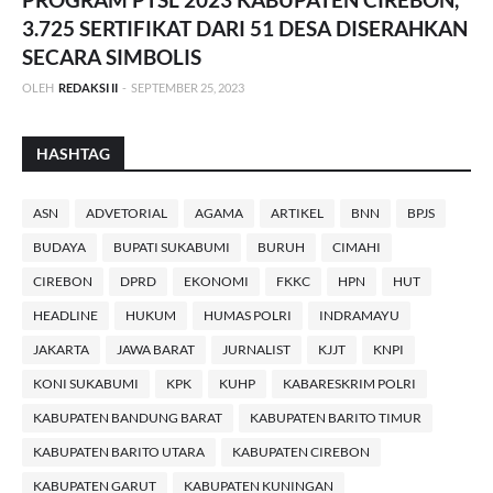
3.725 SERTIFIKAT DARI 51 DESA DISERAHKAN
SECARA SIMBOLIS
OLEH
REDAKSI II
-
SEPTEMBER 25, 2023
HASHTAG
ASN
ADVETORIAL
AGAMA
ARTIKEL
BNN
BPJS
BUDAYA
BUPATI SUKABUMI
BURUH
CIMAHI
CIREBON
DPRD
EKONOMI
FKKC
HPN
HUT
HEADLINE
HUKUM
HUMAS POLRI
INDRAMAYU
JAKARTA
JAWA BARAT
JURNALIST
KJJT
KNPI
KONI SUKABUMI
KPK
KUHP
KABARESKRIM POLRI
KABUPATEN BANDUNG BARAT
KABUPATEN BARITO TIMUR
KABUPATEN BARITO UTARA
KABUPATEN CIREBON
KABUPATEN GARUT
KABUPATEN KUNINGAN