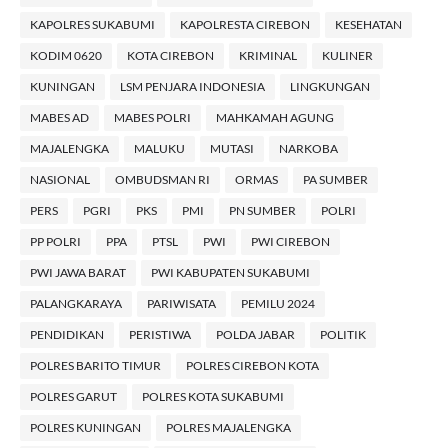
KAPOLRES SUKABUMI
KAPOLRESTA CIREBON
KESEHATAN
KODIM 0620
KOTA CIREBON
KRIMINAL
KULINER
KUNINGAN
LSM PENJARA INDONESIA
LINGKUNGAN
MABES AD
MABES POLRI
MAHKAMAH AGUNG
MAJALENGKA
MALUKU
MUTASI
NARKOBA
NASIONAL
OMBUDSMAN RI
ORMAS
PA SUMBER
PERS
PGRI
PKS
PMI
PN SUMBER
POLRI
PP POLRI
PPA
PTSL
PWI
PWI CIREBON
PWI JAWA BARAT
PWI KABUPATEN SUKABUMI
PALANGKARAYA
PARIWISATA
PEMILU 2024
PENDIDIKAN
PERISTIWA
POLDA JABAR
POLITIK
POLRES BARITO TIMUR
POLRES CIREBON KOTA
POLRES GARUT
POLRES KOTA SUKABUMI
POLRES KUNINGAN
POLRES MAJALENGKA