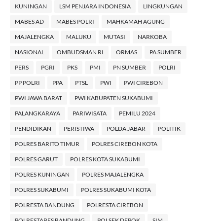
KUNINGAN
LSM PENJARA INDONESIA
LINGKUNGAN
MABES AD
MABES POLRI
MAHKAMAH AGUNG
MAJALENGKA
MALUKU
MUTASI
NARKOBA
NASIONAL
OMBUDSMAN RI
ORMAS
PA SUMBER
PERS
PGRI
PKS
PMI
PN SUMBER
POLRI
PP POLRI
PPA
PTSL
PWI
PWI CIREBON
PWI JAWA BARAT
PWI KABUPATEN SUKABUMI
PALANGKARAYA
PARIWISATA
PEMILU 2024
PENDIDIKAN
PERISTIWA
POLDA JABAR
POLITIK
POLRES BARITO TIMUR
POLRES CIREBON KOTA
POLRES GARUT
POLRES KOTA SUKABUMI
POLRES KUNINGAN
POLRES MAJALENGKA
POLRES SUKABUMI
POLRES SUKABUMI KOTA
POLRESTA BANDUNG
POLRESTA CIREBON
POLRESTABES BANDUNG
POLSEK DEPOK
SIM