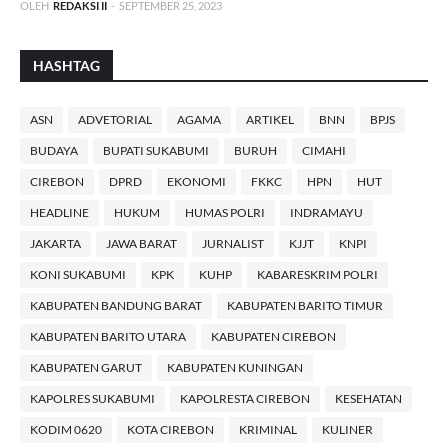
OLEH
REDAKSI II
-
SEPTEMBER 25, 2023
HASHTAG
ASN
ADVETORIAL
AGAMA
ARTIKEL
BNN
BPJS
BUDAYA
BUPATI SUKABUMI
BURUH
CIMAHI
CIREBON
DPRD
EKONOMI
FKKC
HPN
HUT
HEADLINE
HUKUM
HUMAS POLRI
INDRAMAYU
JAKARTA
JAWA BARAT
JURNALIST
KJJT
KNPI
KONI SUKABUMI
KPK
KUHP
KABARESKRIM POLRI
KABUPATEN BANDUNG BARAT
KABUPATEN BARITO TIMUR
KABUPATEN BARITO UTARA
KABUPATEN CIREBON
KABUPATEN GARUT
KABUPATEN KUNINGAN
KAPOLRES SUKABUMI
KAPOLRESTA CIREBON
KESEHATAN
KODIM 0620
KOTA CIREBON
KRIMINAL
KULINER