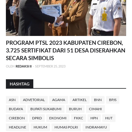
PROGRAM PTSL 2023 KABUPATEN CIREBON,
3.725 SERTIFIKAT DARI 51 DESA DISERAHKAN
SECARA SIMBOLIS
OLEH
REDAKSI II
-
SEPTEMBER 25, 2023
HASHTAG
ASN
ADVETORIAL
AGAMA
ARTIKEL
BNN
BPJS
BUDAYA
BUPATI SUKABUMI
BURUH
CIMAHI
CIREBON
DPRD
EKONOMI
FKKC
HPN
HUT
HEADLINE
HUKUM
HUMAS POLRI
INDRAMAYU