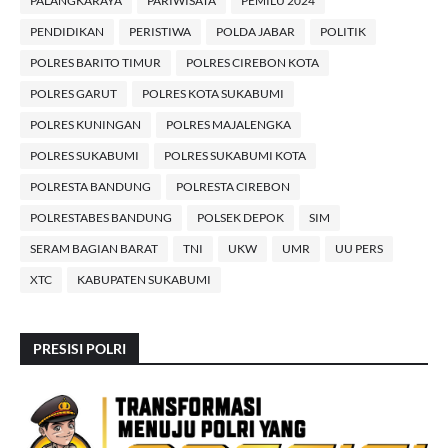
PALANGKARAYA
PARIWISATA
PEMILU 2024
PENDIDIKAN
PERISTIWA
POLDA JABAR
POLITIK
POLRES BARITO TIMUR
POLRES CIREBON KOTA
POLRES GARUT
POLRES KOTA SUKABUMI
POLRES KUNINGAN
POLRES MAJALENGKA
POLRES SUKABUMI
POLRES SUKABUMI KOTA
POLRESTA BANDUNG
POLRESTA CIREBON
POLRESTABES BANDUNG
POLSEK DEPOK
SIM
SERAM BAGIAN BARAT
TNI
UKW
UMR
UU PERS
XTC
KABUPATEN SUKABUMI
PRESISI POLRI