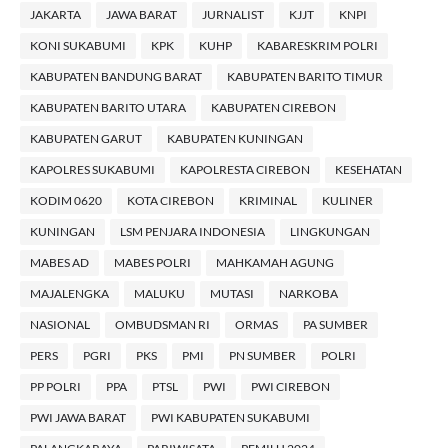
JAKARTA
JAWA BARAT
JURNALIST
KJJT
KNPI
KONI SUKABUMI
KPK
KUHP
KABARESKRIM POLRI
KABUPATEN BANDUNG BARAT
KABUPATEN BARITO TIMUR
KABUPATEN BARITO UTARA
KABUPATEN CIREBON
KABUPATEN GARUT
KABUPATEN KUNINGAN
KAPOLRES SUKABUMI
KAPOLRESTA CIREBON
KESEHATAN
KODIM 0620
KOTA CIREBON
KRIMINAL
KULINER
KUNINGAN
LSM PENJARA INDONESIA
LINGKUNGAN
MABES AD
MABES POLRI
MAHKAMAH AGUNG
MAJALENGKA
MALUKU
MUTASI
NARKOBA
NASIONAL
OMBUDSMAN RI
ORMAS
PA SUMBER
PERS
PGRI
PKS
PMI
PN SUMBER
POLRI
PP POLRI
PPA
PTSL
PWI
PWI CIREBON
PWI JAWA BARAT
PWI KABUPATEN SUKABUMI