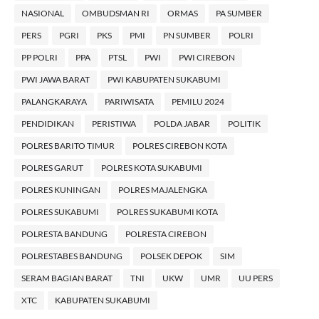
NASIONAL
OMBUDSMAN RI
ORMAS
PA SUMBER
PERS
PGRI
PKS
PMI
PN SUMBER
POLRI
PP POLRI
PPA
PTSL
PWI
PWI CIREBON
PWI JAWA BARAT
PWI KABUPATEN SUKABUMI
PALANGKARAYA
PARIWISATA
PEMILU 2024
PENDIDIKAN
PERISTIWA
POLDA JABAR
POLITIK
POLRES BARITO TIMUR
POLRES CIREBON KOTA
POLRES GARUT
POLRES KOTA SUKABUMI
POLRES KUNINGAN
POLRES MAJALENGKA
POLRES SUKABUMI
POLRES SUKABUMI KOTA
POLRESTA BANDUNG
POLRESTA CIREBON
POLRESTABES BANDUNG
POLSEK DEPOK
SIM
SERAM BAGIAN BARAT
TNI
UKW
UMR
UU PERS
XTC
KABUPATEN SUKABUMI