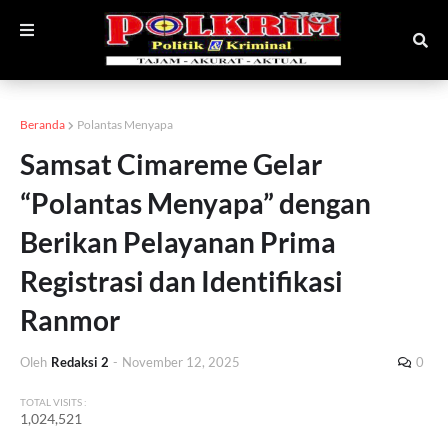
Beranda
Polantas Menyapa
Samsat Cimareme Gelar
“Polantas Menyapa” dengan
Berikan Pelayanan Prima
Registrasi dan Identifikasi
Ranmor
Oleh
Redaksi 2
-
November 12, 2025
0
TOTAL VISITS :
1,024,521