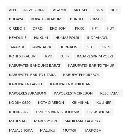
ASN
ADVETORIAL
AGAMA
ARTIKEL
BNN
BPJS
BUDAYA
BUPATI SUKABUMI
BURUH
CIMAHI
CIREBON
DPRD
EKONOMI
FKKC
HPN
HUT
HEADLINE
HUKUM
HUMAS POLRI
INDRAMAYU
JAKARTA
JAWA BARAT
JURNALIST
KJJT
KNPI
KONI SUKABUMI
KPK
KUHP
KABARESKRIM POLRI
KABUPATEN BANDUNG BARAT
KABUPATEN BARITO TIMUR
KABUPATEN BARITO UTARA
KABUPATEN CIREBON
KABUPATEN GARUT
KABUPATEN KUNINGAN
KAPOLRES SUKABUMI
KAPOLRESTA CIREBON
KESEHATAN
KODIM 0620
KOTA CIREBON
KRIMINAL
KULINER
KUNINGAN
LSM PENJARA INDONESIA
LINGKUNGAN
MABES AD
MABES POLRI
MAHKAMAH AGUNG
MAJALENGKA
MALUKU
MUTASI
NARKOBA