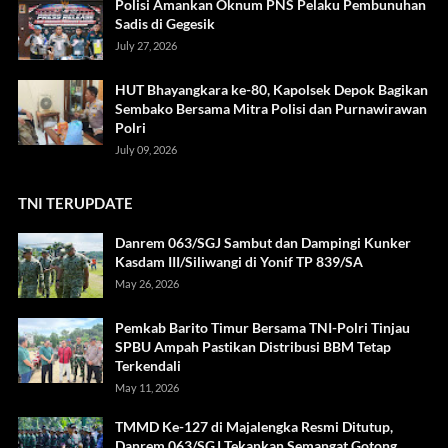
Polisi Amankan Oknum PNS Pelaku Pembunuhan
Sadis di Gegesik
July 27, 2026
HUT Bhayangkara ke-80, Kapolsek Depok Bagikan
Sembako Bersama Mitra Polisi dan Purnawirawan
Polri
July 09, 2026
TNI TERUPDATE
Danrem 063/SGJ Sambut dan Dampingi Kunker
Kasdam III/Siliwangi di Yonif TP 839/SA
May 26, 2026
Pemkab Barito Timur Bersama TNI-Polri Tinjau
SPBU Ampah Pastikan Distribusi BBM Tetap
Terkendali
May 11, 2026
TMMD Ke-127 di Majalengka Resmi Ditutup,
Danrem 063/SGJ Tekankan Semangat Gotong