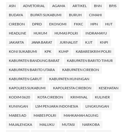
ASN
ADVETORIAL
AGAMA
ARTIKEL
BNN
BPJS
BUDAYA
BUPATI SUKABUMI
BURUH
CIMAHI
CIREBON
DPRD
EKONOMI
FKKC
HPN
HUT
HEADLINE
HUKUM
HUMAS POLRI
INDRAMAYU
JAKARTA
JAWA BARAT
JURNALIST
KJJT
KNPI
KONI SUKABUMI
KPK
KUHP
KABARESKRIM POLRI
KABUPATEN BANDUNG BARAT
KABUPATEN BARITO TIMUR
KABUPATEN BARITO UTARA
KABUPATEN CIREBON
KABUPATEN GARUT
KABUPATEN KUNINGAN
KAPOLRES SUKABUMI
KAPOLRESTA CIREBON
KESEHATAN
KODIM 0620
KOTA CIREBON
KRIMINAL
KULINER
KUNINGAN
LSM PENJARA INDONESIA
LINGKUNGAN
MABES AD
MABES POLRI
MAHKAMAH AGUNG
MAJALENGKA
MALUKU
MUTASI
NARKOBA