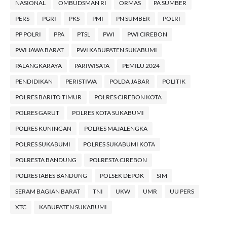
NASIONAL
OMBUDSMAN RI
ORMAS
PA SUMBER
PERS
PGRI
PKS
PMI
PN SUMBER
POLRI
PP POLRI
PPA
PTSL
PWI
PWI CIREBON
PWI JAWA BARAT
PWI KABUPATEN SUKABUMI
PALANGKARAYA
PARIWISATA
PEMILU 2024
PENDIDIKAN
PERISTIWA
POLDA JABAR
POLITIK
POLRES BARITO TIMUR
POLRES CIREBON KOTA
POLRES GARUT
POLRES KOTA SUKABUMI
POLRES KUNINGAN
POLRES MAJALENGKA
POLRES SUKABUMI
POLRES SUKABUMI KOTA
POLRESTA BANDUNG
POLRESTA CIREBON
POLRESTABES BANDUNG
POLSEK DEPOK
SIM
SERAM BAGIAN BARAT
TNI
UKW
UMR
UU PERS
XTC
KABUPATEN SUKABUMI