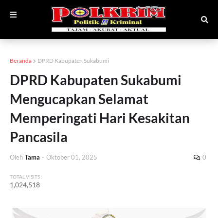
Beranda
DPRD Kabupaten Sukabumi
DPRD Kabupaten Sukabumi
Mengucapkan Selamat
Memperingati Hari Kesakitan
Pancasila
Oleh
Tama
-
Oktober 01, 2025
0
TOTAL VISITS :
1,024,518