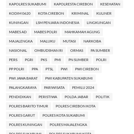
KAPOLRES SUKABUMI
KAPOLRESTA CIREBON
KESEHATAN
KODIM 0620
KOTA CIREBON
KRIMINAL
KULINER
KUNINGAN
LSM PENJARA INDONESIA
LINGKUNGAN
MABES AD
MABES POLRI
MAHKAMAH AGUNG
MAJALENGKA
MALUKU
MUTASI
NARKOBA
NASIONAL
OMBUDSMAN RI
ORMAS
PA SUMBER
PERS
PGRI
PKS
PMI
PN SUMBER
POLRI
PP POLRI
PPA
PTSL
PWI
PWI CIREBON
PWI JAWA BARAT
PWI KABUPATEN SUKABUMI
PALANGKARAYA
PARIWISATA
PEMILU 2024
PENDIDIKAN
PERISTIWA
POLDA JABAR
POLITIK
POLRES BARITO TIMUR
POLRES CIREBON KOTA
POLRES GARUT
POLRES KOTA SUKABUMI
POLRES KUNINGAN
POLRES MAJALENGKA
POLRES SUKABUMI
POLRES SUKABUMI KOTA