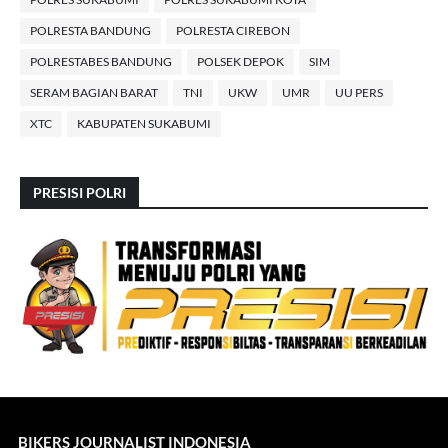
POLRESTA BANDUNG
POLRESTA CIREBON
POLRESTABES BANDUNG
POLSEK DEPOK
SIM
SERAM BAGIAN BARAT
TNI
UKW
UMR
UU PERS
XTC
KABUPATEN SUKABUMI
PRESISI POLRI
BIKERS JOURNALIST INDONESIA