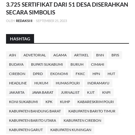
3.725 SERTIFIKAT DARI 51 DESA DISERAHKAN
SECARA SIMBOLIS
OLEH
REDAKSI II
-
SEPTEMBER 25, 2023
HASHTAG
ASN
ADVETORIAL
AGAMA
ARTIKEL
BNN
BPJS
BUDAYA
BUPATI SUKABUMI
BURUH
CIMAHI
CIREBON
DPRD
EKONOMI
FKKC
HPN
HUT
HEADLINE
HUKUM
HUMAS POLRI
INDRAMAYU
JAKARTA
JAWA BARAT
JURNALIST
KJJT
KNPI
KONI SUKABUMI
KPK
KUHP
KABARESKRIM POLRI
KABUPATEN BANDUNG BARAT
KABUPATEN BARITO TIMUR
KABUPATEN BARITO UTARA
KABUPATEN CIREBON
KABUPATEN GARUT
KABUPATEN KUNINGAN