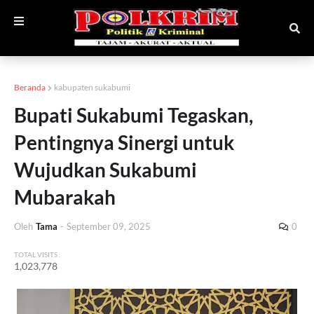
Beranda
kabupaten sukabumi
Bupati Sukabumi Tegaskan,
Pentingnya Sinergi untuk
Wujudkan Sukabumi
Mubarakah
Oleh
Tama
-
September 09, 2025
0
TOTAL VISITS :
1,023,778