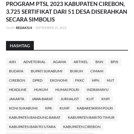
PROGRAM PTSL 2023 KABUPATEN CIREBON,
3.725 SERTIFIKAT DARI 51 DESA DISERAHKAN
SECARA SIMBOLIS
OLEH
REDAKSI II
-
SEPTEMBER 25, 2023
HASHTAG
ASN
ADVETORIAL
AGAMA
ARTIKEL
BNN
BPJS
BUDAYA
BUPATI SUKABUMI
BURUH
CIMAHI
CIREBON
DPRD
EKONOMI
FKKC
HPN
HUT
HEADLINE
HUKUM
HUMAS POLRI
INDRAMAYU
JAKARTA
JAWA BARAT
JURNALIST
KJJT
KNPI
KONI SUKABUMI
KPK
KUHP
KABARESKRIM POLRI
KABUPATEN BANDUNG BARAT
KABUPATEN BARITO TIMUR
KABUPATEN BARITO UTARA
KABUPATEN CIREBON