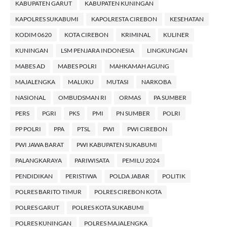
KABUPATEN GARUT
KABUPATEN KUNINGAN
KAPOLRES SUKABUMI
KAPOLRESTA CIREBON
KESEHATAN
KODIM 0620
KOTA CIREBON
KRIMINAL
KULINER
KUNINGAN
LSM PENJARA INDONESIA
LINGKUNGAN
MABES AD
MABES POLRI
MAHKAMAH AGUNG
MAJALENGKA
MALUKU
MUTASI
NARKOBA
NASIONAL
OMBUDSMAN RI
ORMAS
PA SUMBER
PERS
PGRI
PKS
PMI
PN SUMBER
POLRI
PP POLRI
PPA
PTSL
PWI
PWI CIREBON
PWI JAWA BARAT
PWI KABUPATEN SUKABUMI
PALANGKARAYA
PARIWISATA
PEMILU 2024
PENDIDIKAN
PERISTIWA
POLDA JABAR
POLITIK
POLRES BARITO TIMUR
POLRES CIREBON KOTA
POLRES GARUT
POLRES KOTA SUKABUMI
POLRES KUNINGAN
POLRES MAJALENGKA