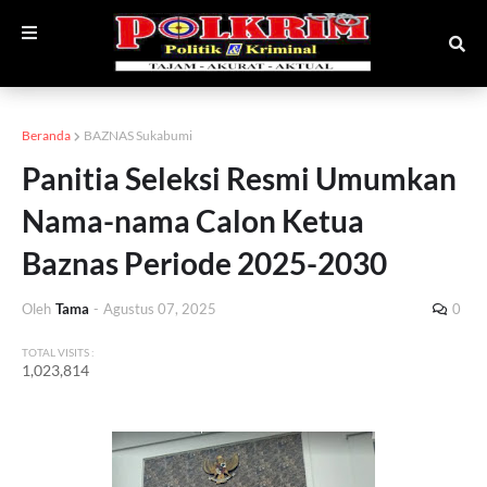
Beranda
BAZNAS Sukabumi
Panitia Seleksi Resmi Umumkan
Nama-nama Calon Ketua
Baznas Periode 2025-2030
Oleh
Tama
-
Agustus 07, 2025
0
TOTAL VISITS :
1,023,814