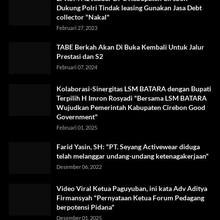
Dukung Polri Tindak leasing Gunakan Jasa Debt
collector "Nakal"
Februari 27, 2023
TABE Berkah Akan Di Buka Kembali Untuk Jalur
Prestasi dan S2
Februari 07, 2024
Kolaborasi-Sinergitas LSM BATARA dengan Bupati
Terpilih H Imron Rosyadi "Bersama LSM BATARA
Wujudkan Pemerintah Kabupaten Cirebon Good
Government"
Februari 01, 2025
Farid Yasin, SH: "PT. Seyang Activewear diduga
telah melanggar undang-undang ketenagakerjaan"
Desember 06, 2022
Video Viral Ketua Paguyuban, ini kata Adv Aditya
Firmansyah "Pernyataan Ketua Forum Pedagang
berpotensi Pidana"
Desember 01, 2025