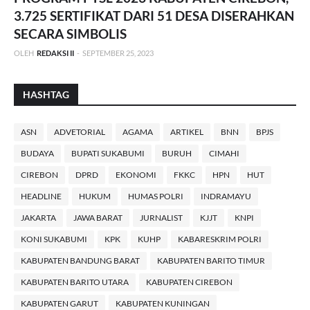
3.725 SERTIFIKAT DARI 51 DESA DISERAHKAN
SECARA SIMBOLIS
OLEH
REDAKSI II
-
SEPTEMBER 25, 2023
HASHTAG
ASN
ADVETORIAL
AGAMA
ARTIKEL
BNN
BPJS
BUDAYA
BUPATI SUKABUMI
BURUH
CIMAHI
CIREBON
DPRD
EKONOMI
FKKC
HPN
HUT
HEADLINE
HUKUM
HUMAS POLRI
INDRAMAYU
JAKARTA
JAWA BARAT
JURNALIST
KJJT
KNPI
KONI SUKABUMI
KPK
KUHP
KABARESKRIM POLRI
KABUPATEN BANDUNG BARAT
KABUPATEN BARITO TIMUR
KABUPATEN BARITO UTARA
KABUPATEN CIREBON
KABUPATEN GARUT
KABUPATEN KUNINGAN