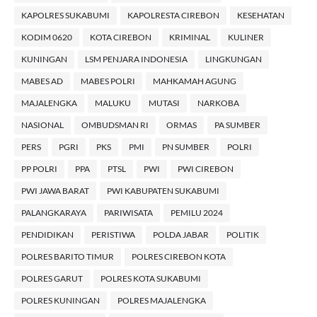
KAPOLRES SUKABUMI
KAPOLRESTA CIREBON
KESEHATAN
KODIM 0620
KOTA CIREBON
KRIMINAL
KULINER
KUNINGAN
LSM PENJARA INDONESIA
LINGKUNGAN
MABES AD
MABES POLRI
MAHKAMAH AGUNG
MAJALENGKA
MALUKU
MUTASI
NARKOBA
NASIONAL
OMBUDSMAN RI
ORMAS
PA SUMBER
PERS
PGRI
PKS
PMI
PN SUMBER
POLRI
PP POLRI
PPA
PTSL
PWI
PWI CIREBON
PWI JAWA BARAT
PWI KABUPATEN SUKABUMI
PALANGKARAYA
PARIWISATA
PEMILU 2024
PENDIDIKAN
PERISTIWA
POLDA JABAR
POLITIK
POLRES BARITO TIMUR
POLRES CIREBON KOTA
POLRES GARUT
POLRES KOTA SUKABUMI
POLRES KUNINGAN
POLRES MAJALENGKA