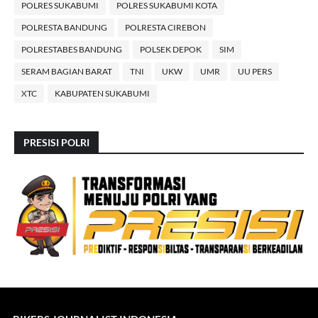
POLRES SUKABUMI
POLRES SUKABUMI KOTA
POLRESTA BANDUNG
POLRESTA CIREBON
POLRESTABES BANDUNG
POLSEK DEPOK
SIM
SERAM BAGIAN BARAT
TNI
UKW
UMR
UU PERS
XTC
KABUPATEN SUKABUMI
PRESISI POLRI