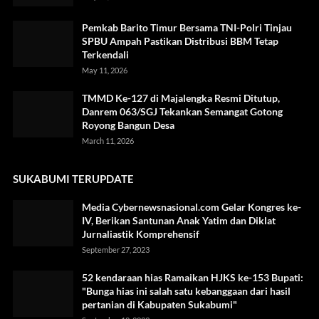
Pemkab Barito Timur Bersama TNI-Polri Tinjau
SPBU Ampah Pastikan Distribusi BBM Tetap
Terkendali
May 11, 2026
TMMD Ke-127 di Majalengka Resmi Ditutup,
Danrem 063/SGJ Tekankan Semangat Gotong
Royong Bangun Desa
March 11, 2026
SUKABUMI TERUPDATE
Media Cybernewsnasional.com Gelar Kongres ke-
IV, Berikan Santunan Anak Yatim dan Diklat
Jurnaliastik Komprehensif
September 27, 2023
52 kendaraan hias Ramaikan HJKS ke-153 Bupati:
"Bunga hias ini salah satu kebanggaan dari hasil
pertanian di Kabupaten Sukabumi"