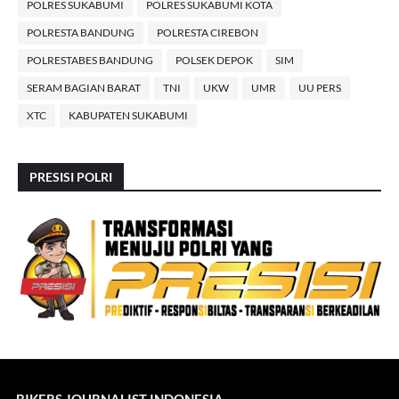
POLRES SUKABUMI
POLRES SUKABUMI KOTA
POLRESTA BANDUNG
POLRESTA CIREBON
POLRESTABES BANDUNG
POLSEK DEPOK
SIM
SERAM BAGIAN BARAT
TNI
UKW
UMR
UU PERS
XTC
KABUPATEN SUKABUMI
PRESISI POLRI