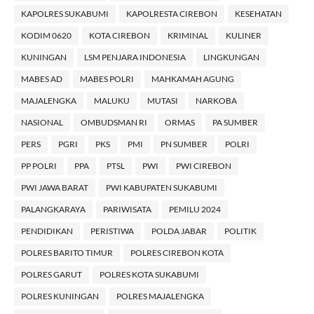
KAPOLRES SUKABUMI
KAPOLRESTA CIREBON
KESEHATAN
KODIM 0620
KOTA CIREBON
KRIMINAL
KULINER
KUNINGAN
LSM PENJARA INDONESIA
LINGKUNGAN
MABES AD
MABES POLRI
MAHKAMAH AGUNG
MAJALENGKA
MALUKU
MUTASI
NARKOBA
NASIONAL
OMBUDSMAN RI
ORMAS
PA SUMBER
PERS
PGRI
PKS
PMI
PN SUMBER
POLRI
PP POLRI
PPA
PTSL
PWI
PWI CIREBON
PWI JAWA BARAT
PWI KABUPATEN SUKABUMI
PALANGKARAYA
PARIWISATA
PEMILU 2024
PENDIDIKAN
PERISTIWA
POLDA JABAR
POLITIK
POLRES BARITO TIMUR
POLRES CIREBON KOTA
POLRES GARUT
POLRES KOTA SUKABUMI
POLRES KUNINGAN
POLRES MAJALENGKA