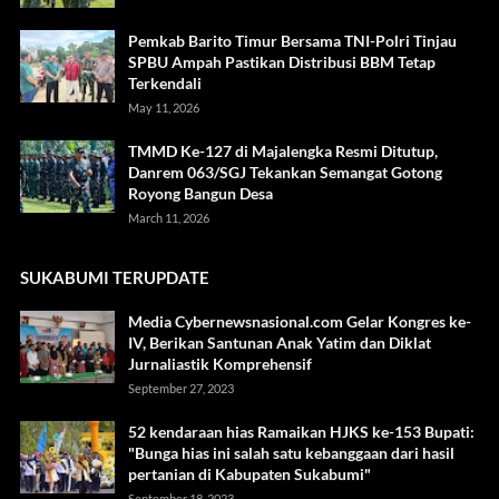
Pemkab Barito Timur Bersama TNI-Polri Tinjau
SPBU Ampah Pastikan Distribusi BBM Tetap
Terkendali
May 11, 2026
TMMD Ke-127 di Majalengka Resmi Ditutup,
Danrem 063/SGJ Tekankan Semangat Gotong
Royong Bangun Desa
March 11, 2026
SUKABUMI TERUPDATE
Media Cybernewsnasional.com Gelar Kongres ke-
IV, Berikan Santunan Anak Yatim dan Diklat
Jurnaliastik Komprehensif
September 27, 2023
52 kendaraan hias Ramaikan HJKS ke-153 Bupati:
"Bunga hias ini salah satu kebanggaan dari hasil
pertanian di Kabupaten Sukabumi"
September 18, 2023