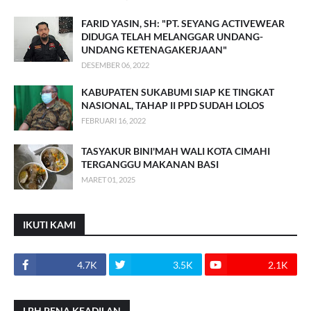
FARID YASIN, SH: "PT. SEYANG ACTIVEWEAR
DIDUGA TELAH MELANGGAR UNDANG-
UNDANG KETENAGAKERJAAN"
DESEMBER 06, 2022
KABUPATEN SUKABUMI SIAP KE TINGKAT
NASIONAL, TAHAP II PPD SUDAH LOLOS
FEBRUARI 16, 2022
TASYAKUR BINI'MAH WALI KOTA CIMAHI
TERGANGGU MAKANAN BASI
MARET 01, 2025
IKUTI KAMI
4.7K
3.5K
2.1K
LBH PENA KEADILAN