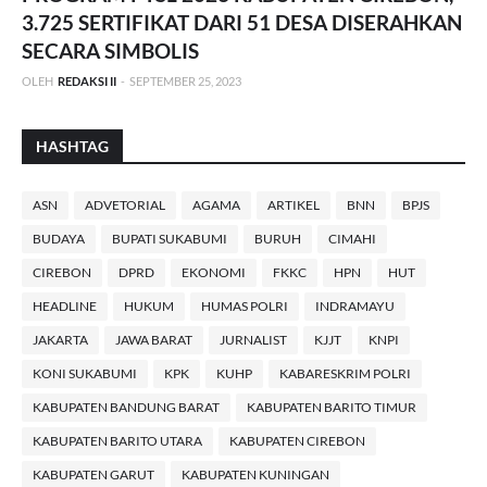
3.725 SERTIFIKAT DARI 51 DESA DISERAHKAN
SECARA SIMBOLIS
OLEH
REDAKSI II
-
SEPTEMBER 25, 2023
HASHTAG
ASN
ADVETORIAL
AGAMA
ARTIKEL
BNN
BPJS
BUDAYA
BUPATI SUKABUMI
BURUH
CIMAHI
CIREBON
DPRD
EKONOMI
FKKC
HPN
HUT
HEADLINE
HUKUM
HUMAS POLRI
INDRAMAYU
JAKARTA
JAWA BARAT
JURNALIST
KJJT
KNPI
KONI SUKABUMI
KPK
KUHP
KABARESKRIM POLRI
KABUPATEN BANDUNG BARAT
KABUPATEN BARITO TIMUR
KABUPATEN BARITO UTARA
KABUPATEN CIREBON
KABUPATEN GARUT
KABUPATEN KUNINGAN