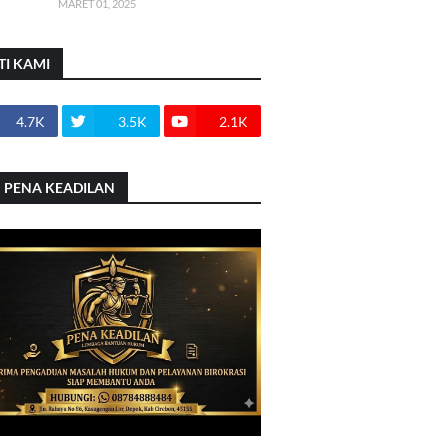
MARET 01, 2025
TI KAMI
4.7K
3.5K
2.1K
 PENA KEADILAN