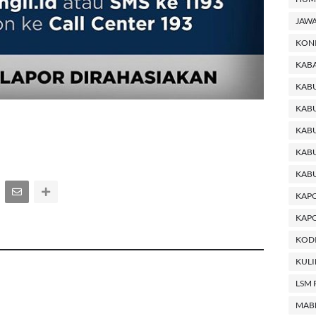
JAWA
KON
KABA
KAB
KABU
KABU
KAB
KAB
KAP
KAPO
KODI
KUL
LSM 
MAB