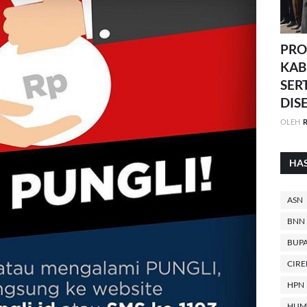
PRO
KAB
SER
DIS
OLEH
R
HA
ASN
BNN
BUPA
CIR
HPN
HUM