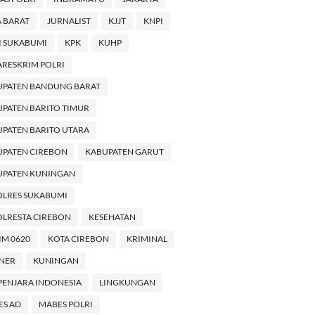
 BARAT
JURNALIST
KJJT
KNPI
I SUKABUMI
KPK
KUHP
RESKRIM POLRI
UPATEN BANDUNG BARAT
PATEN BARITO TIMUR
PATEN BARITO UTARA
UPATEN CIREBON
KABUPATEN GARUT
UPATEN KUNINGAN
OLRES SUKABUMI
LRESTA CIREBON
KESEHATAN
M 0620
KOTA CIREBON
KRIMINAL
INER
KUNINGAN
PENJARA INDONESIA
LINGKUNGAN
ES AD
MABES POLRI