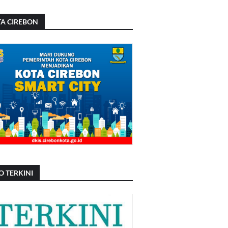
A CIREBON
O TERKINI