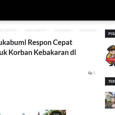
EX BERITA
JAWA BARAT
SUKABUMI
NASIONAL
TNI
POL
ukabumi Respon Cepat
uk Korban Kebakaran di
0
TE