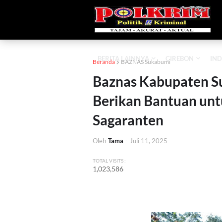
BERITA LAINNYA
CIREBON
IND
Beranda
BAZNAS Sukabumi
Baznas Kabupaten S
Berikan Bantuan unt
Sagaranten
Oleh
Tama
-
Juli 11, 2025
TOTAL VISITS :
1,023,586