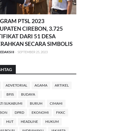
GRAM PTSL 2023
UPATEN CIREBON, 3.725
TIFIKAT DARI 51 DESA
ERAHKAN SECARA SIMBOLIS
EDAKSI II
-
SEPTEMBER 25, 2023
SHTAG
ADVETORIAL
AGAMA
ARTIKEL
BPJS
BUDAYA
TI SUKABUMI
BURUH
CIMAHI
EBON
DPRD
EKONOMI
FKKC
HUT
HEADLINE
HUKUM
AS POLRI
INDRAMAYU
JAKARTA