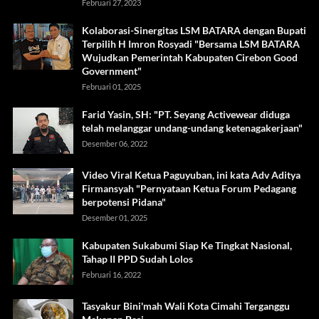
Februari 27, 2023
Kolaborasi-Sinergitas LSM BATARA dengan Bupati
Terpilih H Imron Rosyadi "Bersama LSM BATARA
Wujudkan Pemerintah Kabupaten Cirebon Good
Government"
Februari 01, 2025
Farid Yasin, SH: "PT. Seyang Activewear diduga
telah melanggar undang-undang ketenagakerjaan"
Desember 06, 2022
Video Viral Ketua Paguyuban, ini kata Adv Aditya
Firmansyah "Pernyataan Ketua Forum Pedagang
berpotensi Pidana"
Desember 01, 2025
Kabupaten Sukabumi Siap Ke Tingkat Nasional,
Tahap II PPD Sudah Lolos
Februari 16, 2022
Tasyakur Bini'mah Wali Kota Cimahi Terganggu