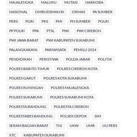
MAJALENGKA
MALUKU
MUTASI
NARKOBA
NASIONAL
OMBUDSMAN RI
ORMAS
PA SUMBER
PERS
PGRI
PKS
PMI
PN SUMBER
POLRI
PP POLRI
PPA
PTSL
PWI
PWI CIREBON
PWI JAWA BARAT
PWI KABUPATEN SUKABUMI
PALANGKARAYA
PARIWISATA
PEMILU 2024
PENDIDIKAN
PERISTIWA
POLDA JABAR
POLITIK
POLRES BARITO TIMUR
POLRES CIREBON KOTA
POLRES GARUT
POLRES KOTA SUKABUMI
POLRES KUNINGAN
POLRES MAJALENGKA
POLRES SUKABUMI
POLRES SUKABUMI KOTA
POLRESTA BANDUNG
POLRESTA CIREBON
POLRESTABES BANDUNG
POLSEK DEPOK
SIM
SERAM BAGIAN BARAT
TNI
UKW
UMR
UU PERS
XTC
KABUPATEN SUKABUMI