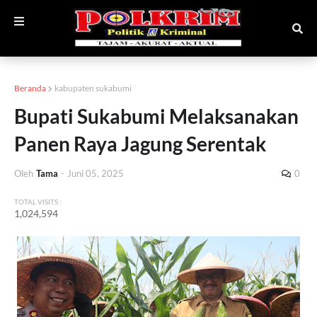
Beranda
kabupaten sukabumi
Bupati Sukabumi Melaksanakan
Panen Raya Jagung Serentak
Oleh
Tama
-
Juni 05, 2025
0
TOTAL VISITS :
1,024,594