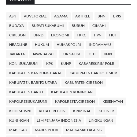
ASN
ADVETORIAL
AGAMA
ARTIKEL
BNN
BPJS
BUDAYA
BUPATI SUKABUMI
BURUH
CIMAHI
CIREBON
DPRD
EKONOMI
FKKC
HPN
HUT
HEADLINE
HUKUM
HUMAS POLRI
INDRAMAYU
JAKARTA
JAWA BARAT
JURNALIST
KJJT
KNPI
KONI SUKABUMI
KPK
KUHP
KABARESKRIM POLRI
KABUPATEN BANDUNG BARAT
KABUPATEN BARITO TIMUR
KABUPATEN BARITO UTARA
KABUPATEN CIREBON
KABUPATEN GARUT
KABUPATEN KUNINGAN
KAPOLRES SUKABUMI
KAPOLRESTA CIREBON
KESEHATAN
KODIM 0620
KOTA CIREBON
KRIMINAL
KULINER
KUNINGAN
LSM PENJARA INDONESIA
LINGKUNGAN
MABES AD
MABES POLRI
MAHKAMAH AGUNG