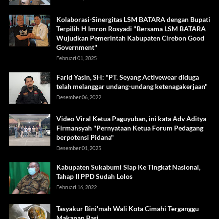
Kolaborasi-Sinergitas LSM BATARA dengan Bupati
Terpilih H Imron Rosyadi "Bersama LSM BATARA
Wujudkan Pemerintah Kabupaten Cirebon Good
Government"
Februari 01, 2025
Farid Yasin, SH: "PT. Seyang Activewear diduga
telah melanggar undang-undang ketenagakerjaan"
Desember 06, 2022
Video Viral Ketua Paguyuban, ini kata Adv Aditya
Firmansyah "Pernyataan Ketua Forum Pedagang
berpotensi Pidana"
Desember 01, 2025
Kabupaten Sukabumi Siap Ke Tingkat Nasional,
Tahap II PPD Sudah Lolos
Februari 16, 2022
Tasyakur Bini'mah Wali Kota Cimahi Terganggu
Makanan Basi