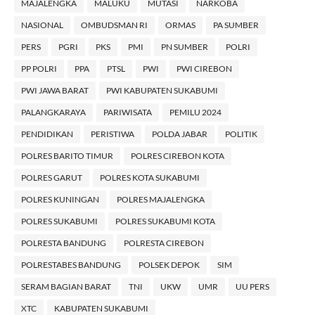
MAJALENGKA
MALUKU
MUTASI
NARKOBA
NASIONAL
OMBUDSMAN RI
ORMAS
PA SUMBER
PERS
PGRI
PKS
PMI
PN SUMBER
POLRI
PP POLRI
PPA
PTSL
PWI
PWI CIREBON
PWI JAWA BARAT
PWI KABUPATEN SUKABUMI
PALANGKARAYA
PARIWISATA
PEMILU 2024
PENDIDIKAN
PERISTIWA
POLDA JABAR
POLITIK
POLRES BARITO TIMUR
POLRES CIREBON KOTA
POLRES GARUT
POLRES KOTA SUKABUMI
POLRES KUNINGAN
POLRES MAJALENGKA
POLRES SUKABUMI
POLRES SUKABUMI KOTA
POLRESTA BANDUNG
POLRESTA CIREBON
POLRESTABES BANDUNG
POLSEK DEPOK
SIM
SERAM BAGIAN BARAT
TNI
UKW
UMR
UU PERS
XTC
KABUPATEN SUKABUMI