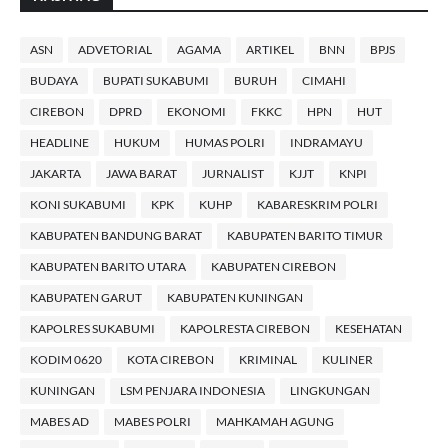
ASN
ADVETORIAL
AGAMA
ARTIKEL
BNN
BPJS
BUDAYA
BUPATI SUKABUMI
BURUH
CIMAHI
CIREBON
DPRD
EKONOMI
FKKC
HPN
HUT
HEADLINE
HUKUM
HUMAS POLRI
INDRAMAYU
JAKARTA
JAWA BARAT
JURNALIST
KJJT
KNPI
KONI SUKABUMI
KPK
KUHP
KABARESKRIM POLRI
KABUPATEN BANDUNG BARAT
KABUPATEN BARITO TIMUR
KABUPATEN BARITO UTARA
KABUPATEN CIREBON
KABUPATEN GARUT
KABUPATEN KUNINGAN
KAPOLRES SUKABUMI
KAPOLRESTA CIREBON
KESEHATAN
KODIM 0620
KOTA CIREBON
KRIMINAL
KULINER
KUNINGAN
LSM PENJARA INDONESIA
LINGKUNGAN
MABES AD
MABES POLRI
MAHKAMAH AGUNG