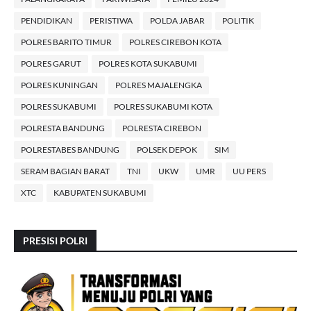
PENDIDIKAN
PERISTIWA
POLDA JABAR
POLITIK
POLRES BARITO TIMUR
POLRES CIREBON KOTA
POLRES GARUT
POLRES KOTA SUKABUMI
POLRES KUNINGAN
POLRES MAJALENGKA
POLRES SUKABUMI
POLRES SUKABUMI KOTA
POLRESTA BANDUNG
POLRESTA CIREBON
POLRESTABES BANDUNG
POLSEK DEPOK
SIM
SERAM BAGIAN BARAT
TNI
UKW
UMR
UU PERS
XTC
KABUPATEN SUKABUMI
PRESISI POLRI