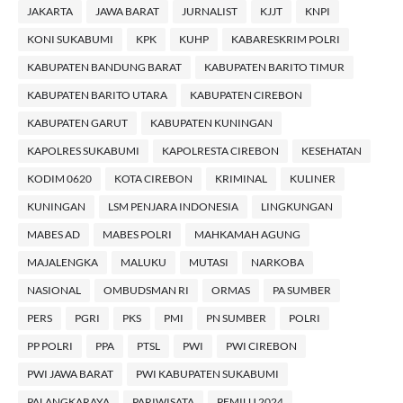
JAKARTA
JAWA BARAT
JURNALIST
KJJT
KNPI
KONI SUKABUMI
KPK
KUHP
KABARESKRIM POLRI
KABUPATEN BANDUNG BARAT
KABUPATEN BARITO TIMUR
KABUPATEN BARITO UTARA
KABUPATEN CIREBON
KABUPATEN GARUT
KABUPATEN KUNINGAN
KAPOLRES SUKABUMI
KAPOLRESTA CIREBON
KESEHATAN
KODIM 0620
KOTA CIREBON
KRIMINAL
KULINER
KUNINGAN
LSM PENJARA INDONESIA
LINGKUNGAN
MABES AD
MABES POLRI
MAHKAMAH AGUNG
MAJALENGKA
MALUKU
MUTASI
NARKOBA
NASIONAL
OMBUDSMAN RI
ORMAS
PA SUMBER
PERS
PGRI
PKS
PMI
PN SUMBER
POLRI
PP POLRI
PPA
PTSL
PWI
PWI CIREBON
PWI JAWA BARAT
PWI KABUPATEN SUKABUMI
PALANGKARAYA
PARIWISATA
PEMILU 2024