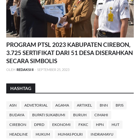
PROGRAM PTSL 2023 KABUPATEN CIREBON,
3.725 SERTIFIKAT DARI 51 DESA DISERAHKAN
SECARA SIMBOLIS
OLEH
REDAKSI II
-
SEPTEMBER 25, 2023
HASHTAG
ASN
ADVETORIAL
AGAMA
ARTIKEL
BNN
BPJS
BUDAYA
BUPATI SUKABUMI
BURUH
CIMAHI
CIREBON
DPRD
EKONOMI
FKKC
HPN
HUT
HEADLINE
HUKUM
HUMAS POLRI
INDRAMAYU