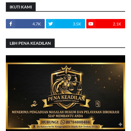
IKUTI KAMI
4.7K
3.5K
2.1K
LBH PENA KEADILAN