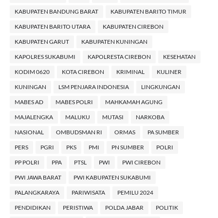
KABUPATEN BANDUNG BARAT
KABUPATEN BARITO TIMUR
KABUPATEN BARITO UTARA
KABUPATEN CIREBON
KABUPATEN GARUT
KABUPATEN KUNINGAN
KAPOLRES SUKABUMI
KAPOLRESTA CIREBON
KESEHATAN
KODIM 0620
KOTA CIREBON
KRIMINAL
KULINER
KUNINGAN
LSM PENJARA INDONESIA
LINGKUNGAN
MABES AD
MABES POLRI
MAHKAMAH AGUNG
MAJALENGKA
MALUKU
MUTASI
NARKOBA
NASIONAL
OMBUDSMAN RI
ORMAS
PA SUMBER
PERS
PGRI
PKS
PMI
PN SUMBER
POLRI
PP POLRI
PPA
PTSL
PWI
PWI CIREBON
PWI JAWA BARAT
PWI KABUPATEN SUKABUMI
PALANGKARAYA
PARIWISATA
PEMILU 2024
PENDIDIKAN
PERISTIWA
POLDA JABAR
POLITIK