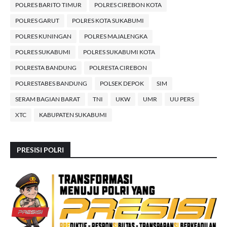
POLRES BARITO TIMUR
POLRES CIREBON KOTA
POLRES GARUT
POLRES KOTA SUKABUMI
POLRES KUNINGAN
POLRES MAJALENGKA
POLRES SUKABUMI
POLRES SUKABUMI KOTA
POLRESTA BANDUNG
POLRESTA CIREBON
POLRESTABES BANDUNG
POLSEK DEPOK
SIM
SERAM BAGIAN BARAT
TNI
UKW
UMR
UU PERS
XTC
KABUPATEN SUKABUMI
PRESISI POLRI