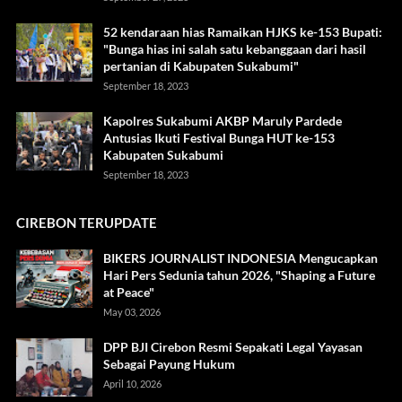
52 kendaraan hias Ramaikan HJKS ke-153 Bupati:
"Bunga hias ini salah satu kebanggaan dari hasil
pertanian di Kabupaten Sukabumi"
September 18, 2023
Kapolres Sukabumi AKBP Maruly Pardede
Antusias Ikuti Festival Bunga HUT ke-153
Kabupaten Sukabumi
September 18, 2023
CIREBON TERUPDATE
BIKERS JOURNALIST INDONESIA Mengucapkan
Hari Pers Sedunia tahun 2026, "Shaping a Future
at Peace"
May 03, 2026
DPP BJI Cirebon Resmi Sepakati Legal Yayasan
Sebagai Payung Hukum
April 10, 2026