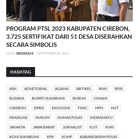
PROGRAM PTSL 2023 KABUPATEN CIREBON,
3.725 SERTIFIKAT DARI 51 DESA DISERAHKAN
SECARA SIMBOLIS
OLEH
REDAKSI II
-
SEPTEMBER 25, 2023
HASHTAG
ASN
ADVETORIAL
AGAMA
ARTIKEL
BNN
BPJS
BUDAYA
BUPATI SUKABUMI
BURUH
CIMAHI
CIREBON
DPRD
EKONOMI
FKKC
HPN
HUT
HEADLINE
HUKUM
HUMAS POLRI
INDRAMAYU
JAKARTA
JAWA BARAT
JURNALIST
KJJT
KNPI
KONI SUKABUMI
KPK
KUHP
KABARESKRIM POLRI