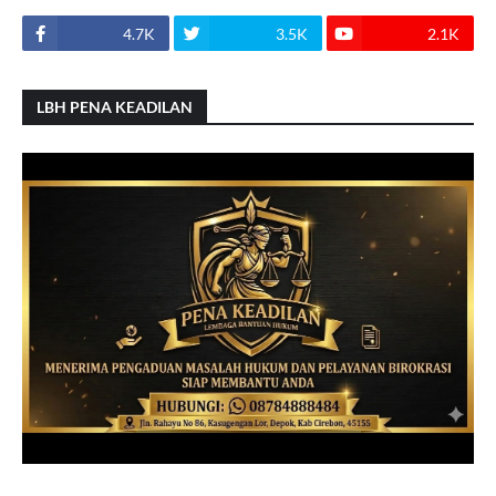
4.7K
3.5K
2.1K
LBH PENA KEADILAN