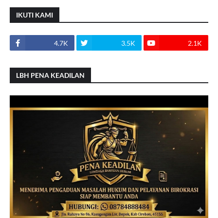
IKUTI KAMI
4.7K
3.5K
2.1K
LBH PENA KEADILAN