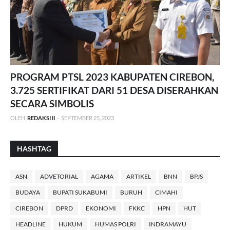
PROGRAM PTSL 2023 KABUPATEN CIREBON,
3.725 SERTIFIKAT DARI 51 DESA DISERAHKAN
SECARA SIMBOLIS
OLEH
REDAKSI II
-
SEPTEMBER 25, 2023
HASHTAG
ASN
ADVETORIAL
AGAMA
ARTIKEL
BNN
BPJS
BUDAYA
BUPATI SUKABUMI
BURUH
CIMAHI
CIREBON
DPRD
EKONOMI
FKKC
HPN
HUT
HEADLINE
HUKUM
HUMAS POLRI
INDRAMAYU