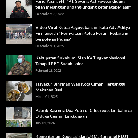
Farid Yasin, SH: "PT. Seyang Activewear diduga
telah melanggar undang-undang ketenagakerjaan"
Desember 06, 2022
Video Viral Ketua Paguyuban, ini kata Adv Aditya
Firmansyah "Pernyataan Ketua Forum Pedagang
berpotensi Pidana"
Desember 01, 2025
Kabupaten Sukabumi Siap Ke Tingkat Nasional,
Tahap II PPD Sudah Lolos
Februari 16, 2022
Tasyakur Bini'mah Wali Kota Cimahi Terganggu
Makanan Basi
Maret 01, 2025
Pabrik Basreng Dua Putri di Citeureup, Limbahnya
Diduga Cemari Lingkungan
Juni 01, 2024
Kementerian Koperasi dan UKM, Kunjungi PLUT