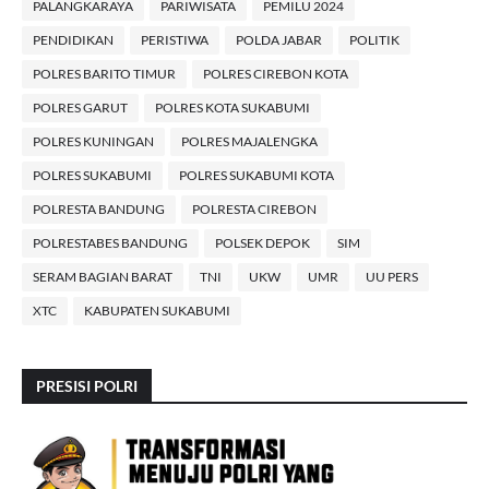
PALANGKARAYA
PARIWISATA
PEMILU 2024
PENDIDIKAN
PERISTIWA
POLDA JABAR
POLITIK
POLRES BARITO TIMUR
POLRES CIREBON KOTA
POLRES GARUT
POLRES KOTA SUKABUMI
POLRES KUNINGAN
POLRES MAJALENGKA
POLRES SUKABUMI
POLRES SUKABUMI KOTA
POLRESTA BANDUNG
POLRESTA CIREBON
POLRESTABES BANDUNG
POLSEK DEPOK
SIM
SERAM BAGIAN BARAT
TNI
UKW
UMR
UU PERS
XTC
KABUPATEN SUKABUMI
PRESISI POLRI