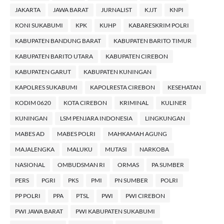
JAKARTA
JAWA BARAT
JURNALIST
KJJT
KNPI
KONI SUKABUMI
KPK
KUHP
KABARESKRIM POLRI
KABUPATEN BANDUNG BARAT
KABUPATEN BARITO TIMUR
KABUPATEN BARITO UTARA
KABUPATEN CIREBON
KABUPATEN GARUT
KABUPATEN KUNINGAN
KAPOLRES SUKABUMI
KAPOLRESTA CIREBON
KESEHATAN
KODIM 0620
KOTA CIREBON
KRIMINAL
KULINER
KUNINGAN
LSM PENJARA INDONESIA
LINGKUNGAN
MABES AD
MABES POLRI
MAHKAMAH AGUNG
MAJALENGKA
MALUKU
MUTASI
NARKOBA
NASIONAL
OMBUDSMAN RI
ORMAS
PA SUMBER
PERS
PGRI
PKS
PMI
PN SUMBER
POLRI
PP POLRI
PPA
PTSL
PWI
PWI CIREBON
PWI JAWA BARAT
PWI KABUPATEN SUKABUMI