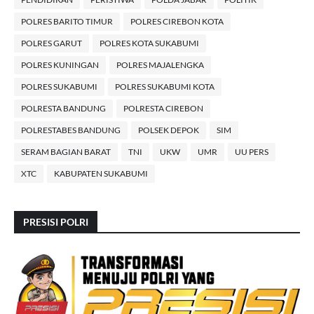
POLRES BARITO TIMUR
POLRES CIREBON KOTA
POLRES GARUT
POLRES KOTA SUKABUMI
POLRES KUNINGAN
POLRES MAJALENGKA
POLRES SUKABUMI
POLRES SUKABUMI KOTA
POLRESTA BANDUNG
POLRESTA CIREBON
POLRESTABES BANDUNG
POLSEK DEPOK
SIM
SERAM BAGIAN BARAT
TNI
UKW
UMR
UU PERS
XTC
KABUPATEN SUKABUMI
PRESISI POLRI