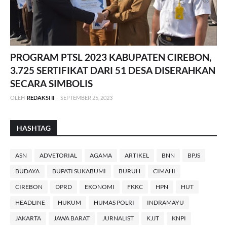
PROGRAM PTSL 2023 KABUPATEN CIREBON,
3.725 SERTIFIKAT DARI 51 DESA DISERAHKAN
SECARA SIMBOLIS
OLEH
REDAKSI II
-
SEPTEMBER 25, 2023
HASHTAG
ASN
ADVETORIAL
AGAMA
ARTIKEL
BNN
BPJS
BUDAYA
BUPATI SUKABUMI
BURUH
CIMAHI
CIREBON
DPRD
EKONOMI
FKKC
HPN
HUT
HEADLINE
HUKUM
HUMAS POLRI
INDRAMAYU
JAKARTA
JAWA BARAT
JURNALIST
KJJT
KNPI