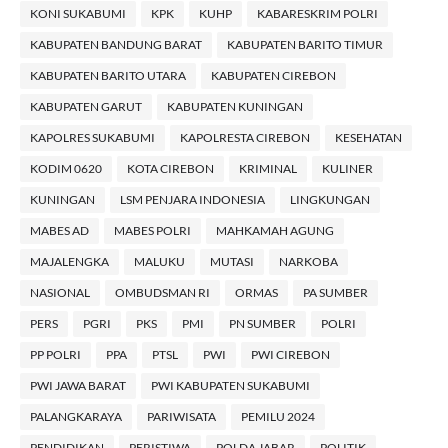
KONI SUKABUMI
KPK
KUHP
KABARESKRIM POLRI
KABUPATEN BANDUNG BARAT
KABUPATEN BARITO TIMUR
KABUPATEN BARITO UTARA
KABUPATEN CIREBON
KABUPATEN GARUT
KABUPATEN KUNINGAN
KAPOLRES SUKABUMI
KAPOLRESTA CIREBON
KESEHATAN
KODIM 0620
KOTA CIREBON
KRIMINAL
KULINER
KUNINGAN
LSM PENJARA INDONESIA
LINGKUNGAN
MABES AD
MABES POLRI
MAHKAMAH AGUNG
MAJALENGKA
MALUKU
MUTASI
NARKOBA
NASIONAL
OMBUDSMAN RI
ORMAS
PA SUMBER
PERS
PGRI
PKS
PMI
PN SUMBER
POLRI
PP POLRI
PPA
PTSL
PWI
PWI CIREBON
PWI JAWA BARAT
PWI KABUPATEN SUKABUMI
PALANGKARAYA
PARIWISATA
PEMILU 2024
PENDIDIKAN
PERISTIWA
POLDA JABAR
POLITIK