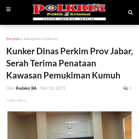
Beranda
kabupaten sukabumi
Kunker Dinas Perkim Prov Jabar,
Serah Terima Penataan
Kawasan Pemukiman Kumuh
Oleh
Redaksi BA
-
Mei 18, 2023
0
TOTAL VISITS :