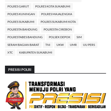
POLRES GARUT
POLRES KOTA SUKABUMI
POLRES KUNINGAN
POLRES MAJALENGKA
POLRES SUKABUMI
POLRES SUKABUMI KOTA
POLRESTA BANDUNG
POLRESTA CIREBON
POLRESTABES BANDUNG
POLSEK DEPOK
SIM
SERAM BAGIAN BARAT
TNI
UKW
UMR
UU PERS
XTC
KABUPATEN SUKABUMI
PRESISI POLRI