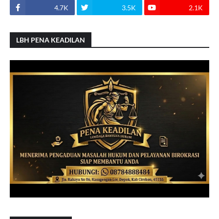
4.7K
3.5K
2.1K
LBH PENA KEADILAN