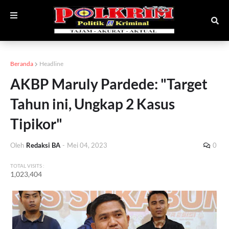
Beranda
Headline
AKBP Maruly Pardede: "Target
Tahun ini, Ungkap 2 Kasus
Tipikor"
Oleh
Redaksi BA
-
Mei 04, 2023
0
TOTAL VISITS :
1,023,404