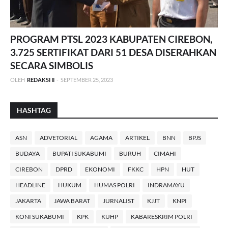
PROGRAM PTSL 2023 KABUPATEN CIREBON,
3.725 SERTIFIKAT DARI 51 DESA DISERAHKAN
SECARA SIMBOLIS
OLEH
REDAKSI II
-
SEPTEMBER 25, 2023
HASHTAG
ASN
ADVETORIAL
AGAMA
ARTIKEL
BNN
BPJS
BUDAYA
BUPATI SUKABUMI
BURUH
CIMAHI
CIREBON
DPRD
EKONOMI
FKKC
HPN
HUT
HEADLINE
HUKUM
HUMAS POLRI
INDRAMAYU
JAKARTA
JAWA BARAT
JURNALIST
KJJT
KNPI
KONI SUKABUMI
KPK
KUHP
KABARESKRIM POLRI