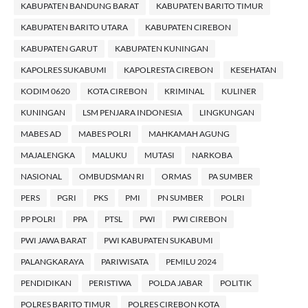
KABUPATEN BANDUNG BARAT
KABUPATEN BARITO TIMUR
KABUPATEN BARITO UTARA
KABUPATEN CIREBON
KABUPATEN GARUT
KABUPATEN KUNINGAN
KAPOLRES SUKABUMI
KAPOLRESTA CIREBON
KESEHATAN
KODIM 0620
KOTA CIREBON
KRIMINAL
KULINER
KUNINGAN
LSM PENJARA INDONESIA
LINGKUNGAN
MABES AD
MABES POLRI
MAHKAMAH AGUNG
MAJALENGKA
MALUKU
MUTASI
NARKOBA
NASIONAL
OMBUDSMAN RI
ORMAS
PA SUMBER
PERS
PGRI
PKS
PMI
PN SUMBER
POLRI
PP POLRI
PPA
PTSL
PWI
PWI CIREBON
PWI JAWA BARAT
PWI KABUPATEN SUKABUMI
PALANGKARAYA
PARIWISATA
PEMILU 2024
PENDIDIKAN
PERISTIWA
POLDA JABAR
POLITIK
POLRES BARITO TIMUR
POLRES CIREBON KOTA