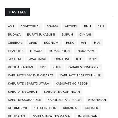
HASHTAG
ASN
ADVETORIAL
AGAMA
ARTIKEL
BNN
BPJS
BUDAYA
BUPATI SUKABUMI
BURUH
CIMAHI
CIREBON
DPRD
EKONOMI
FKKC
HPN
HUT
HEADLINE
HUKUM
HUMAS POLRI
INDRAMAYU
JAKARTA
JAWA BARAT
JURNALIST
KJJT
KNPI
KONI SUKABUMI
KPK
KUHP
KABARESKRIM POLRI
KABUPATEN BANDUNG BARAT
KABUPATEN BARITO TIMUR
KABUPATEN BARITO UTARA
KABUPATEN CIREBON
KABUPATEN GARUT
KABUPATEN KUNINGAN
KAPOLRES SUKABUMI
KAPOLRESTA CIREBON
KESEHATAN
KODIM 0620
KOTA CIREBON
KRIMINAL
KULINER
KUNINGAN
LSM PENJARA INDONESIA
LINGKUNGAN