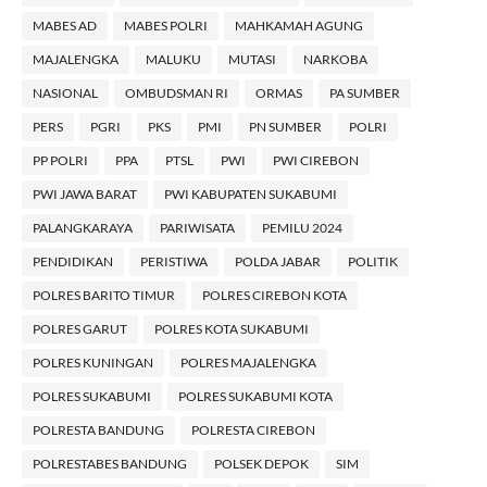
MABES AD
MABES POLRI
MAHKAMAH AGUNG
MAJALENGKA
MALUKU
MUTASI
NARKOBA
NASIONAL
OMBUDSMAN RI
ORMAS
PA SUMBER
PERS
PGRI
PKS
PMI
PN SUMBER
POLRI
PP POLRI
PPA
PTSL
PWI
PWI CIREBON
PWI JAWA BARAT
PWI KABUPATEN SUKABUMI
PALANGKARAYA
PARIWISATA
PEMILU 2024
PENDIDIKAN
PERISTIWA
POLDA JABAR
POLITIK
POLRES BARITO TIMUR
POLRES CIREBON KOTA
POLRES GARUT
POLRES KOTA SUKABUMI
POLRES KUNINGAN
POLRES MAJALENGKA
POLRES SUKABUMI
POLRES SUKABUMI KOTA
POLRESTA BANDUNG
POLRESTA CIREBON
POLRESTABES BANDUNG
POLSEK DEPOK
SIM