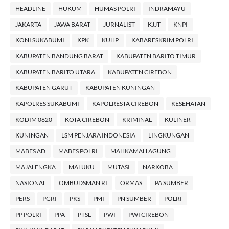
HEADLINE
HUKUM
HUMAS POLRI
INDRAMAYU
JAKARTA
JAWA BARAT
JURNALIST
KJJT
KNPI
KONI SUKABUMI
KPK
KUHP
KABARESKRIM POLRI
KABUPATEN BANDUNG BARAT
KABUPATEN BARITO TIMUR
KABUPATEN BARITO UTARA
KABUPATEN CIREBON
KABUPATEN GARUT
KABUPATEN KUNINGAN
KAPOLRES SUKABUMI
KAPOLRESTA CIREBON
KESEHATAN
KODIM 0620
KOTA CIREBON
KRIMINAL
KULINER
KUNINGAN
LSM PENJARA INDONESIA
LINGKUNGAN
MABES AD
MABES POLRI
MAHKAMAH AGUNG
MAJALENGKA
MALUKU
MUTASI
NARKOBA
NASIONAL
OMBUDSMAN RI
ORMAS
PA SUMBER
PERS
PGRI
PKS
PMI
PN SUMBER
POLRI
PP POLRI
PPA
PTSL
PWI
PWI CIREBON