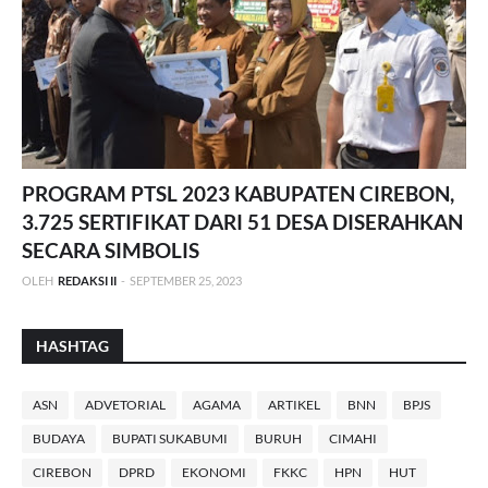
PROGRAM PTSL 2023 KABUPATEN CIREBON,
3.725 SERTIFIKAT DARI 51 DESA DISERAHKAN
SECARA SIMBOLIS
OLEH
REDAKSI II
-
SEPTEMBER 25, 2023
HASHTAG
ASN
ADVETORIAL
AGAMA
ARTIKEL
BNN
BPJS
BUDAYA
BUPATI SUKABUMI
BURUH
CIMAHI
CIREBON
DPRD
EKONOMI
FKKC
HPN
HUT