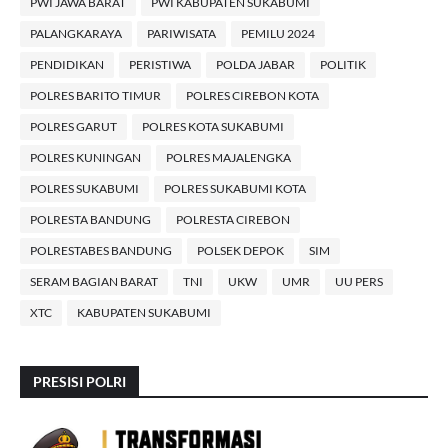
PWI JAWA BARAT
PWI KABUPATEN SUKABUMI
PALANGKARAYA
PARIWISATA
PEMILU 2024
PENDIDIKAN
PERISTIWA
POLDA JABAR
POLITIK
POLRES BARITO TIMUR
POLRES CIREBON KOTA
POLRES GARUT
POLRES KOTA SUKABUMI
POLRES KUNINGAN
POLRES MAJALENGKA
POLRES SUKABUMI
POLRES SUKABUMI KOTA
POLRESTA BANDUNG
POLRESTA CIREBON
POLRESTABES BANDUNG
POLSEK DEPOK
SIM
SERAM BAGIAN BARAT
TNI
UKW
UMR
UU PERS
XTC
KABUPATEN SUKABUMI
PRESISI POLRI