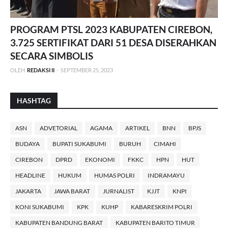
PROGRAM PTSL 2023 KABUPATEN CIREBON,
3.725 SERTIFIKAT DARI 51 DESA DISERAHKAN
SECARA SIMBOLIS
OLEH
REDAKSI II
-
SEPTEMBER 25, 2023
HASHTAG
ASN
ADVETORIAL
AGAMA
ARTIKEL
BNN
BPJS
BUDAYA
BUPATI SUKABUMI
BURUH
CIMAHI
CIREBON
DPRD
EKONOMI
FKKC
HPN
HUT
HEADLINE
HUKUM
HUMAS POLRI
INDRAMAYU
JAKARTA
JAWA BARAT
JURNALIST
KJJT
KNPI
KONI SUKABUMI
KPK
KUHP
KABARESKRIM POLRI
KABUPATEN BANDUNG BARAT
KABUPATEN BARITO TIMUR