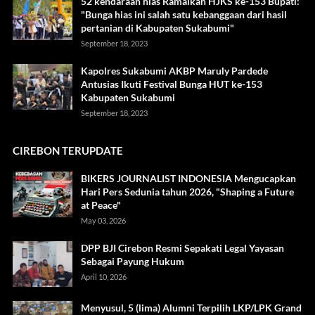
52 kendaraan hias Ramaikan HJKS ke-153 Bupati:
"Bunga hias ini salah satu kebanggaan dari hasil
pertanian di Kabupaten Sukabumi"
September 18, 2023
Kapolres Sukabumi AKBP Maruly Pardede
Antusias Ikuti Festival Bunga HUT ke-153
Kabupaten Sukabumi
September 18, 2023
CIREBON TERUPDATE
BIKERS JOURNALIST INDONESIA Mengucapkan
Hari Pers Sedunia tahun 2026, "Shaping a Future
at Peace"
May 03, 2026
DPP BJI Cirebon Resmi Sepakati Legal Yayasan
Sebagai Payung Hukum
April 10, 2026
Menyusul, 5 (lima) Alumni Terpilih LKP/LPK Grand