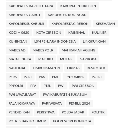
KABUPATEN BARITO UTARA
KABUPATEN CIREBON
KABUPATEN GARUT
KABUPATEN KUNINGAN
KAPOLRES SUKABUMI
KAPOLRESTA CIREBON
KESEHATAN
KODIM 0620
KOTA CIREBON
KRIMINAL
KULINER
KUNINGAN
LSM PENJARA INDONESIA
LINGKUNGAN
MABES AD
MABES POLRI
MAHKAMAH AGUNG
MAJALENGKA
MALUKU
MUTASI
NARKOBA
NASIONAL
OMBUDSMAN RI
ORMAS
PA SUMBER
PERS
PGRI
PKS
PMI
PN SUMBER
POLRI
PP POLRI
PPA
PTSL
PWI
PWI CIREBON
PWI JAWA BARAT
PWI KABUPATEN SUKABUMI
PALANGKARAYA
PARIWISATA
PEMILU 2024
PENDIDIKAN
PERISTIWA
POLDA JABAR
POLITIK
POLRES BARITO TIMUR
POLRES CIREBON KOTA