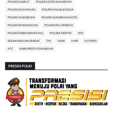
POLRES GARUT
POLRES KOTA SUKABUMI
POLRES KUNINGAN
POLRES MAJALENGKA
POLRES SUKABUMI
POLRES SUKABUMI KOTA
POLRESTA BANDUNG
POLRESTA CIREBON
POLRESTABES BANDUNG
POLSEK DEPOK
SIM
SERAM BAGIAN BARAT
TNI
UKW
UMR
UU PERS
XTC
KABUPATEN SUKABUMI
PRESISI POLRI