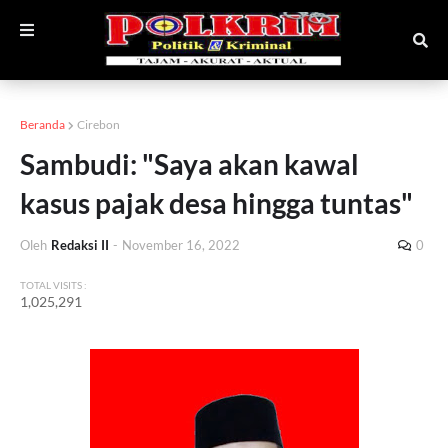
Beranda
Cirebon
Sambudi: "Saya akan kawal
kasus pajak desa hingga tuntas"
Oleh
Redaksi II
-
November 16, 2022
0
TOTAL VISITS :
1,025,291