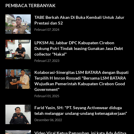
PEMBACA TERBANYAK
TABE Berkah Akan Di Buka Kembali Untuk Jalur
Prestasi dan S2
Februari 07, 2024
LPKSM AL Jabbar DPC Kabupaten Cirebon
Dukung Polri Tindak leasing Gunakan Jasa Debt
collector "Nakal"
Februari 27, 2023
Kolaborasi-Sinergitas LSM BATARA dengan Bupati
Terpilih H Imron Rosyadi "Bersama LSM BATARA
Wujudkan Pemerintah Kabupaten Cirebon Good
Government"
Februari 01, 2025
Farid Yasin, SH: "PT. Seyang Activewear diduga
telah melanggar undang-undang ketenagakerjaan"
Desember 06, 2022
Video Viral Ketua Paguyuban, ini kata Adv Aditya