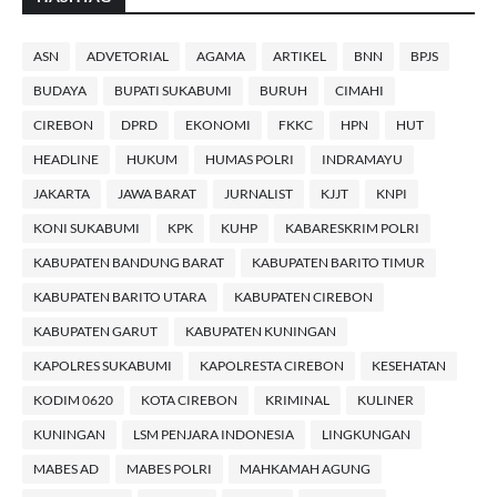
ASN
ADVETORIAL
AGAMA
ARTIKEL
BNN
BPJS
BUDAYA
BUPATI SUKABUMI
BURUH
CIMAHI
CIREBON
DPRD
EKONOMI
FKKC
HPN
HUT
HEADLINE
HUKUM
HUMAS POLRI
INDRAMAYU
JAKARTA
JAWA BARAT
JURNALIST
KJJT
KNPI
KONI SUKABUMI
KPK
KUHP
KABARESKRIM POLRI
KABUPATEN BANDUNG BARAT
KABUPATEN BARITO TIMUR
KABUPATEN BARITO UTARA
KABUPATEN CIREBON
KABUPATEN GARUT
KABUPATEN KUNINGAN
KAPOLRES SUKABUMI
KAPOLRESTA CIREBON
KESEHATAN
KODIM 0620
KOTA CIREBON
KRIMINAL
KULINER
KUNINGAN
LSM PENJARA INDONESIA
LINGKUNGAN
MABES AD
MABES POLRI
MAHKAMAH AGUNG