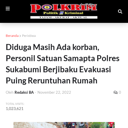
Beranda
Peristiwa
Diduga Masih Ada korban,
Personil Satuan Samapta Polres
Sukabumi Berjibaku Evakuasi
Puing Reruntuhan Rumah
Oleh
Redaksi BA
-
November 22, 2022
0
TOTAL VISITS :
1,023,621