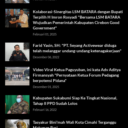
Kolaborasi-Sinergitas LSM BATARA dengan Bupati
Terpilih H Imron Rosyadi "Bersama LSM BATARA
Wujudkan Pemerintah Kabupaten Cirebon Good
Government"
Februari 01, 2025
Farid Yasin, SH: "PT. Seyang Activewear diduga
telah melanggar undang-undang ketenagakerjaan"
Desember 06, 2022
Video Viral Ketua Paguyuban, ini kata Adv Aditya
Firmansyah "Pernyataan Ketua Forum Pedagang
berpotensi Pidana"
Desember 01, 2025
Kabupaten Sukabumi Siap Ke Tingkat Nasional,
Tahap II PPD Sudah Lolos
Februari 16, 2022
Tasyakur Bini'mah Wali Kota Cimahi Terganggu
Makanan Basi