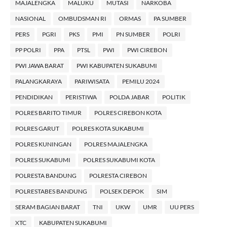
MAJALENGKA
MALUKU
MUTASI
NARKOBA
NASIONAL
OMBUDSMAN RI
ORMAS
PA SUMBER
PERS
PGRI
PKS
PMI
PN SUMBER
POLRI
PP POLRI
PPA
PTSL
PWI
PWI CIREBON
PWI JAWA BARAT
PWI KABUPATEN SUKABUMI
PALANGKARAYA
PARIWISATA
PEMILU 2024
PENDIDIKAN
PERISTIWA
POLDA JABAR
POLITIK
POLRES BARITO TIMUR
POLRES CIREBON KOTA
POLRES GARUT
POLRES KOTA SUKABUMI
POLRES KUNINGAN
POLRES MAJALENGKA
POLRES SUKABUMI
POLRES SUKABUMI KOTA
POLRESTA BANDUNG
POLRESTA CIREBON
POLRESTABES BANDUNG
POLSEK DEPOK
SIM
SERAM BAGIAN BARAT
TNI
UKW
UMR
UU PERS
XTC
KABUPATEN SUKABUMI