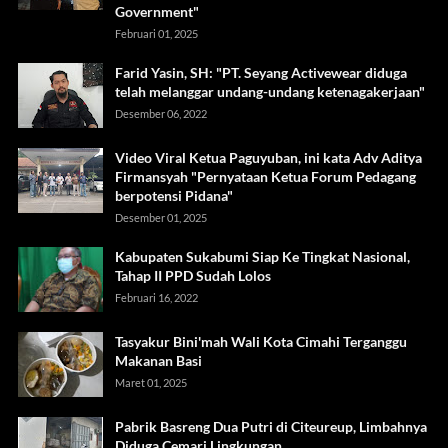
Government"
Februari 01, 2025
Farid Yasin, SH: "PT. Seyang Activewear diduga
telah melanggar undang-undang ketenagakerjaan"
Desember 06, 2022
Video Viral Ketua Paguyuban, ini kata Adv Aditya
Firmansyah "Pernyataan Ketua Forum Pedagang
berpotensi Pidana"
Desember 01, 2025
Kabupaten Sukabumi Siap Ke Tingkat Nasional,
Tahap II PPD Sudah Lolos
Februari 16, 2022
Tasyakur Bini'mah Wali Kota Cimahi Terganggu
Makanan Basi
Maret 01, 2025
Pabrik Basreng Dua Putri di Citeureup, Limbahnya
Diduga Cemari Lingkungan