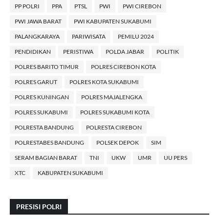
PP POLRI
PPA
PTSL
PWI
PWI CIREBON
PWI JAWA BARAT
PWI KABUPATEN SUKABUMI
PALANGKARAYA
PARIWISATA
PEMILU 2024
PENDIDIKAN
PERISTIWA
POLDA JABAR
POLITIK
POLRES BARITO TIMUR
POLRES CIREBON KOTA
POLRES GARUT
POLRES KOTA SUKABUMI
POLRES KUNINGAN
POLRES MAJALENGKA
POLRES SUKABUMI
POLRES SUKABUMI KOTA
POLRESTA BANDUNG
POLRESTA CIREBON
POLRESTABES BANDUNG
POLSEK DEPOK
SIM
SERAM BAGIAN BARAT
TNI
UKW
UMR
UU PERS
XTC
KABUPATEN SUKABUMI
PRESISI POLRI