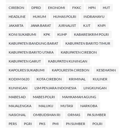
CIREBON
DPRD
EKONOMI
FKKC
HPN
HUT
HEADLINE
HUKUM
HUMAS POLRI
INDRAMAYU
JAKARTA
JAWA BARAT
JURNALIST
KJJT
KNPI
KONI SUKABUMI
KPK
KUHP
KABARESKRIM POLRI
KABUPATEN BANDUNG BARAT
KABUPATEN BARITO TIMUR
KABUPATEN BARITO UTARA
KABUPATEN CIREBON
KABUPATEN GARUT
KABUPATEN KUNINGAN
KAPOLRES SUKABUMI
KAPOLRESTA CIREBON
KESEHATAN
KODIM 0620
KOTA CIREBON
KRIMINAL
KULINER
KUNINGAN
LSM PENJARA INDONESIA
LINGKUNGAN
MABES AD
MABES POLRI
MAHKAMAH AGUNG
MAJALENGKA
MALUKU
MUTASI
NARKOBA
NASIONAL
OMBUDSMAN RI
ORMAS
PA SUMBER
PERS
PGRI
PKS
PMI
PN SUMBER
POLRI