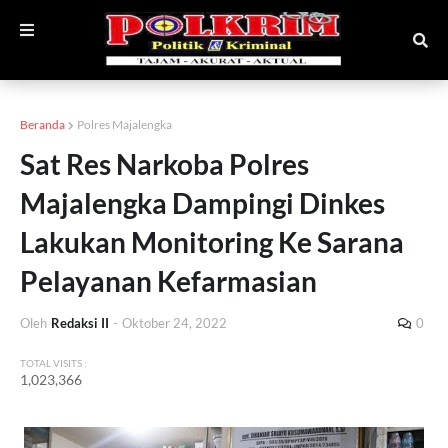
Beranda
Polres Majalengka
Sat Res Narkoba Polres
Majalengka Dampingi Dinkes
Lakukan Monitoring Ke Sarana
Pelayanan Kefarmasian
Oleh
Redaksi II
-
Oktober 24, 2022
0
TOTAL VISITS :
1,023,366