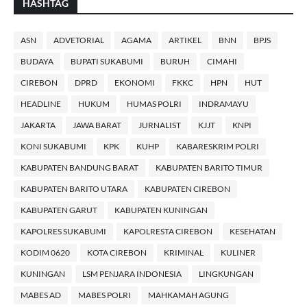
HASHTAG
ASN
ADVETORIAL
AGAMA
ARTIKEL
BNN
BPJS
BUDAYA
BUPATI SUKABUMI
BURUH
CIMAHI
CIREBON
DPRD
EKONOMI
FKKC
HPN
HUT
HEADLINE
HUKUM
HUMAS POLRI
INDRAMAYU
JAKARTA
JAWA BARAT
JURNALIST
KJJT
KNPI
KONI SUKABUMI
KPK
KUHP
KABARESKRIM POLRI
KABUPATEN BANDUNG BARAT
KABUPATEN BARITO TIMUR
KABUPATEN BARITO UTARA
KABUPATEN CIREBON
KABUPATEN GARUT
KABUPATEN KUNINGAN
KAPOLRES SUKABUMI
KAPOLRESTA CIREBON
KESEHATAN
KODIM 0620
KOTA CIREBON
KRIMINAL
KULINER
KUNINGAN
LSM PENJARA INDONESIA
LINGKUNGAN
MABES AD
MABES POLRI
MAHKAMAH AGUNG