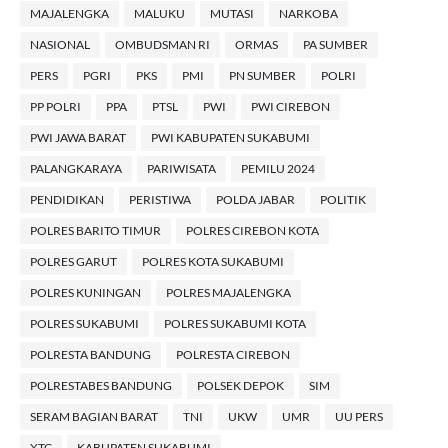
MAJALENGKA
MALUKU
MUTASI
NARKOBA
NASIONAL
OMBUDSMAN RI
ORMAS
PA SUMBER
PERS
PGRI
PKS
PMI
PN SUMBER
POLRI
PP POLRI
PPA
PTSL
PWI
PWI CIREBON
PWI JAWA BARAT
PWI KABUPATEN SUKABUMI
PALANGKARAYA
PARIWISATA
PEMILU 2024
PENDIDIKAN
PERISTIWA
POLDA JABAR
POLITIK
POLRES BARITO TIMUR
POLRES CIREBON KOTA
POLRES GARUT
POLRES KOTA SUKABUMI
POLRES KUNINGAN
POLRES MAJALENGKA
POLRES SUKABUMI
POLRES SUKABUMI KOTA
POLRESTA BANDUNG
POLRESTA CIREBON
POLRESTABES BANDUNG
POLSEK DEPOK
SIM
SERAM BAGIAN BARAT
TNI
UKW
UMR
UU PERS
XTC
KABUPATEN SUKABUMI