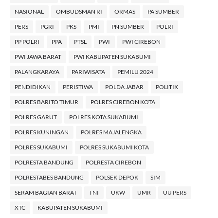
NASIONAL
OMBUDSMAN RI
ORMAS
PA SUMBER
PERS
PGRI
PKS
PMI
PN SUMBER
POLRI
PP POLRI
PPA
PTSL
PWI
PWI CIREBON
PWI JAWA BARAT
PWI KABUPATEN SUKABUMI
PALANGKARAYA
PARIWISATA
PEMILU 2024
PENDIDIKAN
PERISTIWA
POLDA JABAR
POLITIK
POLRES BARITO TIMUR
POLRES CIREBON KOTA
POLRES GARUT
POLRES KOTA SUKABUMI
POLRES KUNINGAN
POLRES MAJALENGKA
POLRES SUKABUMI
POLRES SUKABUMI KOTA
POLRESTA BANDUNG
POLRESTA CIREBON
POLRESTABES BANDUNG
POLSEK DEPOK
SIM
SERAM BAGIAN BARAT
TNI
UKW
UMR
UU PERS
XTC
KABUPATEN SUKABUMI