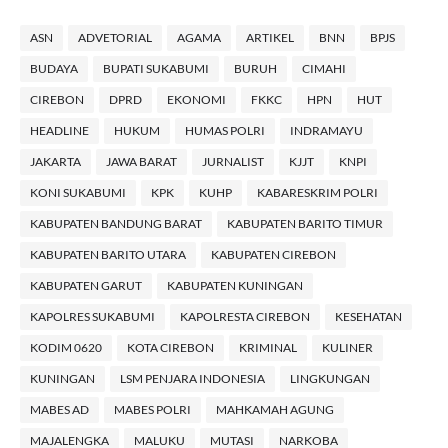
ASN
ADVETORIAL
AGAMA
ARTIKEL
BNN
BPJS
BUDAYA
BUPATI SUKABUMI
BURUH
CIMAHI
CIREBON
DPRD
EKONOMI
FKKC
HPN
HUT
HEADLINE
HUKUM
HUMAS POLRI
INDRAMAYU
JAKARTA
JAWA BARAT
JURNALIST
KJJT
KNPI
KONI SUKABUMI
KPK
KUHP
KABARESKRIM POLRI
KABUPATEN BANDUNG BARAT
KABUPATEN BARITO TIMUR
KABUPATEN BARITO UTARA
KABUPATEN CIREBON
KABUPATEN GARUT
KABUPATEN KUNINGAN
KAPOLRES SUKABUMI
KAPOLRESTA CIREBON
KESEHATAN
KODIM 0620
KOTA CIREBON
KRIMINAL
KULINER
KUNINGAN
LSM PENJARA INDONESIA
LINGKUNGAN
MABES AD
MABES POLRI
MAHKAMAH AGUNG
MAJALENGKA
MALUKU
MUTASI
NARKOBA