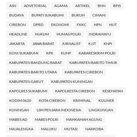
ASN
ADVETORIAL
AGAMA
ARTIKEL
BNN
BPJS
BUDAYA
BUPATI SUKABUMI
BURUH
CIMAHI
CIREBON
DPRD
EKONOMI
FKKC
HPN
HUT
HEADLINE
HUKUM
HUMAS POLRI
INDRAMAYU
JAKARTA
JAWA BARAT
JURNALIST
KJJT
KNPI
KONI SUKABUMI
KPK
KUHP
KABARESKRIM POLRI
KABUPATEN BANDUNG BARAT
KABUPATEN BARITO TIMUR
KABUPATEN BARITO UTARA
KABUPATEN CIREBON
KABUPATEN GARUT
KABUPATEN KUNINGAN
KAPOLRES SUKABUMI
KAPOLRESTA CIREBON
KESEHATAN
KODIM 0620
KOTA CIREBON
KRIMINAL
KULINER
KUNINGAN
LSM PENJARA INDONESIA
LINGKUNGAN
MABES AD
MABES POLRI
MAHKAMAH AGUNG
MAJALENGKA
MALUKU
MUTASI
NARKOBA