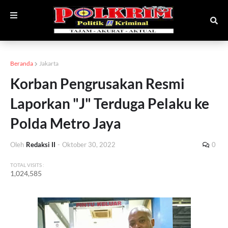
Beranda
Jakarta
Korban Pengrusakan Resmi
Laporkan "J" Terduga Pelaku ke
Polda Metro Jaya
Oleh
Redaksi II
-
Oktober 30, 2022
0
TOTAL VISITS :
1,024,585