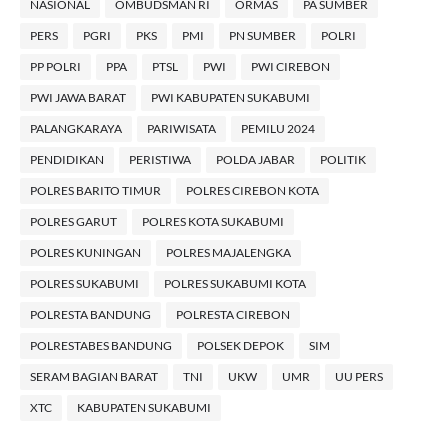
NASIONAL
OMBUDSMAN RI
ORMAS
PA SUMBER
PERS
PGRI
PKS
PMI
PN SUMBER
POLRI
PP POLRI
PPA
PTSL
PWI
PWI CIREBON
PWI JAWA BARAT
PWI KABUPATEN SUKABUMI
PALANGKARAYA
PARIWISATA
PEMILU 2024
PENDIDIKAN
PERISTIWA
POLDA JABAR
POLITIK
POLRES BARITO TIMUR
POLRES CIREBON KOTA
POLRES GARUT
POLRES KOTA SUKABUMI
POLRES KUNINGAN
POLRES MAJALENGKA
POLRES SUKABUMI
POLRES SUKABUMI KOTA
POLRESTA BANDUNG
POLRESTA CIREBON
POLRESTABES BANDUNG
POLSEK DEPOK
SIM
SERAM BAGIAN BARAT
TNI
UKW
UMR
UU PERS
XTC
KABUPATEN SUKABUMI