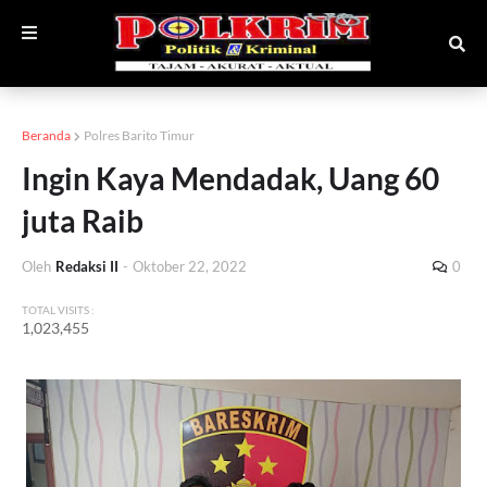
Beranda
Polres Barito Timur
Ingin Kaya Mendadak, Uang 60
juta Raib
Oleh
Redaksi II
-
Oktober 22, 2022
0
TOTAL VISITS :
1,023,455