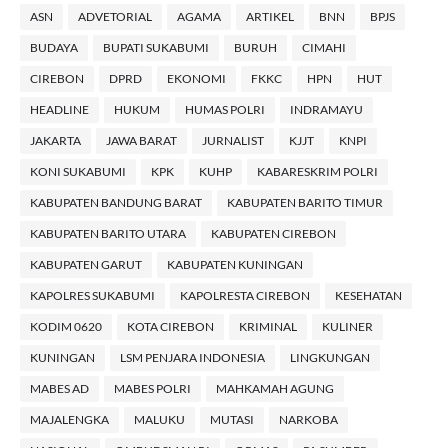
ASN
ADVETORIAL
AGAMA
ARTIKEL
BNN
BPJS
BUDAYA
BUPATI SUKABUMI
BURUH
CIMAHI
CIREBON
DPRD
EKONOMI
FKKC
HPN
HUT
HEADLINE
HUKUM
HUMAS POLRI
INDRAMAYU
JAKARTA
JAWA BARAT
JURNALIST
KJJT
KNPI
KONI SUKABUMI
KPK
KUHP
KABARESKRIM POLRI
KABUPATEN BANDUNG BARAT
KABUPATEN BARITO TIMUR
KABUPATEN BARITO UTARA
KABUPATEN CIREBON
KABUPATEN GARUT
KABUPATEN KUNINGAN
KAPOLRES SUKABUMI
KAPOLRESTA CIREBON
KESEHATAN
KODIM 0620
KOTA CIREBON
KRIMINAL
KULINER
KUNINGAN
LSM PENJARA INDONESIA
LINGKUNGAN
MABES AD
MABES POLRI
MAHKAMAH AGUNG
MAJALENGKA
MALUKU
MUTASI
NARKOBA