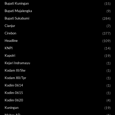
Bupati Kuningan
(15)
Bupati Majalengka
(9)
Bupati Sukabumi
(284)
Cianjur
(7)
Cirebon
(377)
Headline
(109)
KNPI
(14)
Kapolri
(19)
Kejari Indramayu
(1)
Kodam III/Slw
(1)
Kodam XII/Tpr
(1)
Kodim 0614
(1)
Kodim 0615
(1)
Kodim 0620
(4)
Kuningan
(19)
Mabes AD