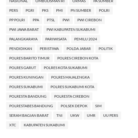
NASIONAL
OMBUDSMAN RI
ORMAS
PA SUMBER
PERS
PGRI
PKS
PMI
PN SUMBER
POLRI
PP POLRI
PPA
PTSL
PWI
PWI CIREBON
PWI JAWA BARAT
PWI KABUPATEN SUKABUMI
PALANGKARAYA
PARIWISATA
PEMILU 2024
PENDIDIKAN
PERISTIWA
POLDA JABAR
POLITIK
POLRES BARITO TIMUR
POLRES CIREBON KOTA
POLRES GARUT
POLRES KOTA SUKABUMI
POLRES KUNINGAN
POLRES MAJALENGKA
POLRES SUKABUMI
POLRES SUKABUMI KOTA
POLRESTA BANDUNG
POLRESTA CIREBON
POLRESTABES BANDUNG
POLSEK DEPOK
SIM
SERAM BAGIAN BARAT
TNI
UKW
UMR
UU PERS
XTC
KABUPATEN SUKABUMI