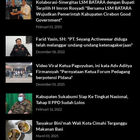
Kolaborasi-Sinergitas LSM BATARA dengan Bupati
Terpilih H Imron Rosyadi "Bersama LSM BATARA
Wujudkan Pemerintah Kabupaten Cirebon Good
Government"
Februari 01, 2025
Farid Yasin, SH: "PT. Seyang Activewear diduga
telah melanggar undang-undang ketenagakerjaan"
Desember 06, 2022
Video Viral Ketua Paguyuban, ini kata Adv Aditya
Firmansyah "Pernyataan Ketua Forum Pedagang
berpotensi Pidana"
Desember 01, 2025
Kabupaten Sukabumi Siap Ke Tingkat Nasional,
Tahap II PPD Sudah Lolos
Februari 16, 2022
Tasyakur Bini'mah Wali Kota Cimahi Terganggu
Makanan Basi
Maret 01, 2025