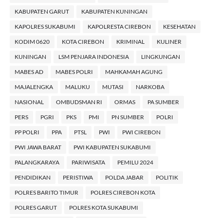
KABUPATEN GARUT
KABUPATEN KUNINGAN
KAPOLRES SUKABUMI
KAPOLRESTA CIREBON
KESEHATAN
KODIM 0620
KOTA CIREBON
KRIMINAL
KULINER
KUNINGAN
LSM PENJARA INDONESIA
LINGKUNGAN
MABES AD
MABES POLRI
MAHKAMAH AGUNG
MAJALENGKA
MALUKU
MUTASI
NARKOBA
NASIONAL
OMBUDSMAN RI
ORMAS
PA SUMBER
PERS
PGRI
PKS
PMI
PN SUMBER
POLRI
PP POLRI
PPA
PTSL
PWI
PWI CIREBON
PWI JAWA BARAT
PWI KABUPATEN SUKABUMI
PALANGKARAYA
PARIWISATA
PEMILU 2024
PENDIDIKAN
PERISTIWA
POLDA JABAR
POLITIK
POLRES BARITO TIMUR
POLRES CIREBON KOTA
POLRES GARUT
POLRES KOTA SUKABUMI