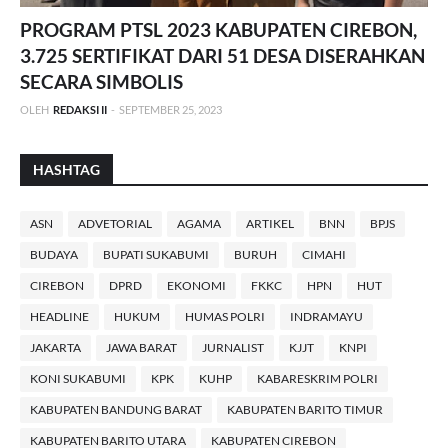
PROGRAM PTSL 2023 KABUPATEN CIREBON,
3.725 SERTIFIKAT DARI 51 DESA DISERAHKAN
SECARA SIMBOLIS
OLEH
REDAKSI II
-
SEPTEMBER 25, 2023
HASHTAG
ASN
ADVETORIAL
AGAMA
ARTIKEL
BNN
BPJS
BUDAYA
BUPATI SUKABUMI
BURUH
CIMAHI
CIREBON
DPRD
EKONOMI
FKKC
HPN
HUT
HEADLINE
HUKUM
HUMAS POLRI
INDRAMAYU
JAKARTA
JAWA BARAT
JURNALIST
KJJT
KNPI
KONI SUKABUMI
KPK
KUHP
KABARESKRIM POLRI
KABUPATEN BANDUNG BARAT
KABUPATEN BARITO TIMUR
KABUPATEN BARITO UTARA
KABUPATEN CIREBON