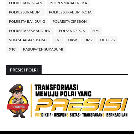
POLRES KUNINGAN
POLRES MAJALENGKA
POLRES SUKABUMI
POLRES SUKABUMI KOTA
POLRESTA BANDUNG
POLRESTA CIREBON
POLRESTABES BANDUNG
POLSEK DEPOK
SIM
SERAM BAGIAN BARAT
TNI
UKW
UMR
UU PERS
XTC
KABUPATEN SUKABUMI
PRESISI POLRI