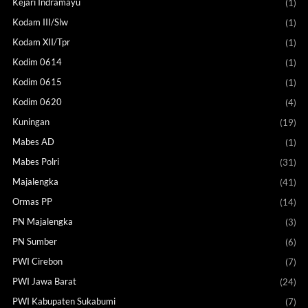
Kejari Indramayu
(1)
Kodam III/Slw
(1)
Kodam XII/Tpr
(1)
Kodim 0614
(1)
Kodim 0615
(1)
Kodim 0620
(4)
Kuningan
(19)
Mabes AD
(1)
Mabes Polri
(31)
Majalengka
(41)
Ormas PP
(14)
PN Majalengka
(3)
PN Sumber
(6)
PWI Cirebon
(7)
PWI Jawa Barat
(24)
PWI Kabupaten Sukabumi
(7)