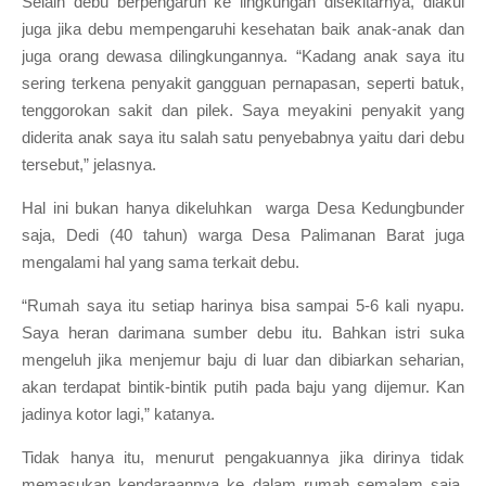
Selain debu berpengaruh ke lingkungan disekitarnya, diakui
juga jika debu mempengaruhi kesehatan baik anak-anak dan
juga orang dewasa dilingkungannya. “Kadang anak saya itu
sering terkena penyakit gangguan pernapasan, seperti batuk,
tenggorokan sakit dan pilek. Saya meyakini penyakit yang
diderita anak saya itu salah satu penyebabnya yaitu dari debu
tersebut,” jelasnya.
Hal ini bukan hanya dikeluhkan warga Desa Kedungbunder
saja, Dedi (40 tahun) warga Desa Palimanan Barat juga
mengalami hal yang sama terkait debu.
“Rumah saya itu setiap harinya bisa sampai 5-6 kali nyapu.
Saya heran darimana sumber debu itu. Bahkan istri suka
mengeluh jika menjemur baju di luar dan dibiarkan seharian,
akan terdapat bintik-bintik putih pada baju yang dijemur. Kan
jadinya kotor lagi,” katanya.
Tidak hanya itu, menurut pengakuannya jika dirinya tidak
memasukan kendaraannya ke dalam rumah semalam saja,