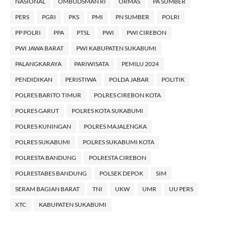
NASIONAL
OMBUDSMAN RI
ORMAS
PA SUMBER
PERS
PGRI
PKS
PMI
PN SUMBER
POLRI
PP POLRI
PPA
PTSL
PWI
PWI CIREBON
PWI JAWA BARAT
PWI KABUPATEN SUKABUMI
PALANGKARAYA
PARIWISATA
PEMILU 2024
PENDIDIKAN
PERISTIWA
POLDA JABAR
POLITIK
POLRES BARITO TIMUR
POLRES CIREBON KOTA
POLRES GARUT
POLRES KOTA SUKABUMI
POLRES KUNINGAN
POLRES MAJALENGKA
POLRES SUKABUMI
POLRES SUKABUMI KOTA
POLRESTA BANDUNG
POLRESTA CIREBON
POLRESTABES BANDUNG
POLSEK DEPOK
SIM
SERAM BAGIAN BARAT
TNI
UKW
UMR
UU PERS
XTC
KABUPATEN SUKABUMI