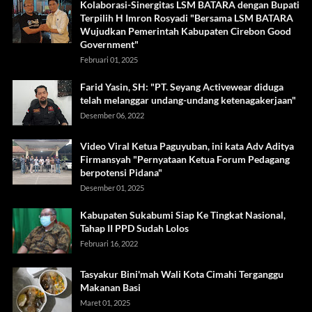
Kolaborasi-Sinergitas LSM BATARA dengan Bupati
Terpilih H Imron Rosyadi "Bersama LSM BATARA
Wujudkan Pemerintah Kabupaten Cirebon Good
Government"
Februari 01, 2025
Farid Yasin, SH: "PT. Seyang Activewear diduga
telah melanggar undang-undang ketenagakerjaan"
Desember 06, 2022
Video Viral Ketua Paguyuban, ini kata Adv Aditya
Firmansyah "Pernyataan Ketua Forum Pedagang
berpotensi Pidana"
Desember 01, 2025
Kabupaten Sukabumi Siap Ke Tingkat Nasional,
Tahap II PPD Sudah Lolos
Februari 16, 2022
Tasyakur Bini'mah Wali Kota Cimahi Terganggu
Makanan Basi
Maret 01, 2025