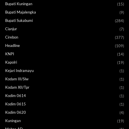
Bupati Kuningan
(15)
Bupati Majalengka
(9)
Bupati Sukabumi
(284)
Cianjur
(7)
Cirebon
(377)
Headline
(109)
KNPI
(14)
Kapolri
(19)
Kejari Indramayu
(1)
Kodam III/Slw
(1)
Kodam XII/Tpr
(1)
Kodim 0614
(1)
Kodim 0615
(1)
Kodim 0620
(4)
Kuningan
(19)
Mabes AD