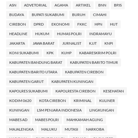
ASN
ADVETORIAL
AGAMA
ARTIKEL
BNN
BPJS
BUDAYA
BUPATI SUKABUMI
BURUH
CIMAHI
CIREBON
DPRD
EKONOMI
FKKC
HPN
HUT
HEADLINE
HUKUM
HUMAS POLRI
INDRAMAYU
JAKARTA
JAWA BARAT
JURNALIST
KJJT
KNPI
KONI SUKABUMI
KPK
KUHP
KABARESKRIM POLRI
KABUPATEN BANDUNG BARAT
KABUPATEN BARITO TIMUR
KABUPATEN BARITO UTARA
KABUPATEN CIREBON
KABUPATEN GARUT
KABUPATEN KUNINGAN
KAPOLRES SUKABUMI
KAPOLRESTA CIREBON
KESEHATAN
KODIM 0620
KOTA CIREBON
KRIMINAL
KULINER
KUNINGAN
LSM PENJARA INDONESIA
LINGKUNGAN
MABES AD
MABES POLRI
MAHKAMAH AGUNG
MAJALENGKA
MALUKU
MUTASI
NARKOBA