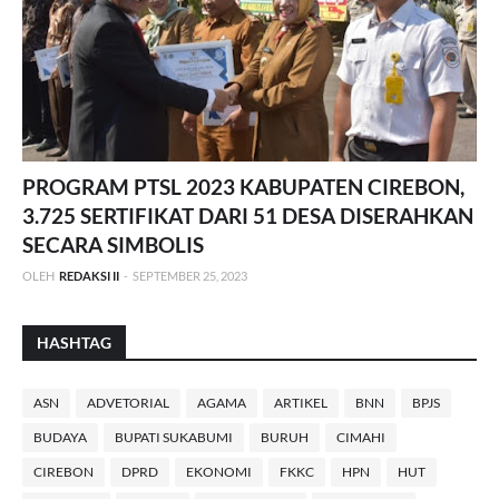
PROGRAM PTSL 2023 KABUPATEN CIREBON,
3.725 SERTIFIKAT DARI 51 DESA DISERAHKAN
SECARA SIMBOLIS
OLEH
REDAKSI II
-
SEPTEMBER 25, 2023
HASHTAG
ASN
ADVETORIAL
AGAMA
ARTIKEL
BNN
BPJS
BUDAYA
BUPATI SUKABUMI
BURUH
CIMAHI
CIREBON
DPRD
EKONOMI
FKKC
HPN
HUT