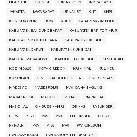
HEADLINE
HUKUM
HUMAS POLRI
INDRAMAYU
JAKARTA
JAWA BARAT
JURNALIST
KJJT
KNPI
KONI SUKABUMI
KPK
KUHP
KABARESKRIM POLRI
KABUPATEN BANDUNG BARAT
KABUPATEN BARITO TIMUR
KABUPATEN BARITO UTARA
KABUPATEN CIREBON
KABUPATEN GARUT
KABUPATEN KUNINGAN
KAPOLRES SUKABUMI
KAPOLRESTA CIREBON
KESEHATAN
KODIM 0620
KOTA CIREBON
KRIMINAL
KULINER
KUNINGAN
LSM PENJARA INDONESIA
LINGKUNGAN
MABES AD
MABES POLRI
MAHKAMAH AGUNG
MAJALENGKA
MALUKU
MUTASI
NARKOBA
NASIONAL
OMBUDSMAN RI
ORMAS
PA SUMBER
PERS
PGRI
PKS
PMI
PN SUMBER
POLRI
PP POLRI
PPA
PTSL
PWI
PWI CIREBON
PWI JAWA BARAT
PWI KABUPATEN SUKABUMI