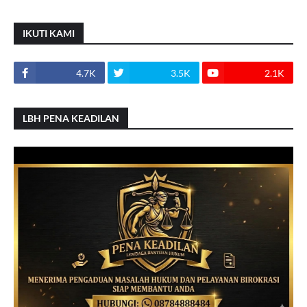
IKUTI KAMI
4.7K
3.5K
2.1K
LBH PENA KEADILAN