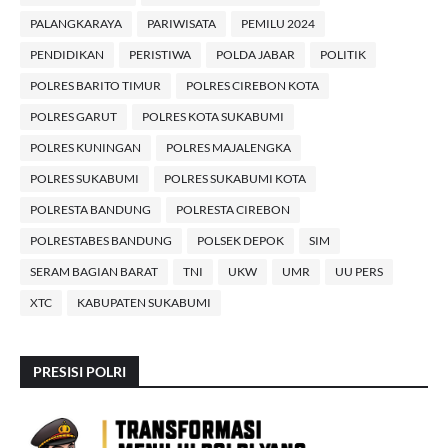
PALANGKARAYA
PARIWISATA
PEMILU 2024
PENDIDIKAN
PERISTIWA
POLDA JABAR
POLITIK
POLRES BARITO TIMUR
POLRES CIREBON KOTA
POLRES GARUT
POLRES KOTA SUKABUMI
POLRES KUNINGAN
POLRES MAJALENGKA
POLRES SUKABUMI
POLRES SUKABUMI KOTA
POLRESTA BANDUNG
POLRESTA CIREBON
POLRESTABES BANDUNG
POLSEK DEPOK
SIM
SERAM BAGIAN BARAT
TNI
UKW
UMR
UU PERS
XTC
KABUPATEN SUKABUMI
PRESISI POLRI