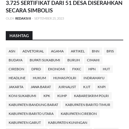
3.725 SERTIFIKAT DARI 51 DESA DISERAHKAN
SECARA SIMBOLIS
OLEH
REDAKSI II
-
SEPTEMBER 25, 2023
HASHTAG
ASN
ADVETORIAL
AGAMA
ARTIKEL
BNN
BPJS
BUDAYA
BUPATI SUKABUMI
BURUH
CIMAHI
CIREBON
DPRD
EKONOMI
FKKC
HPN
HUT
HEADLINE
HUKUM
HUMAS POLRI
INDRAMAYU
JAKARTA
JAWA BARAT
JURNALIST
KJJT
KNPI
KONI SUKABUMI
KPK
KUHP
KABARESKRIM POLRI
KABUPATEN BANDUNG BARAT
KABUPATEN BARITO TIMUR
KABUPATEN BARITO UTARA
KABUPATEN CIREBON
KABUPATEN GARUT
KABUPATEN KUNINGAN