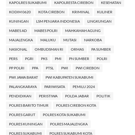
KAPOLRES SUKABUMI
KAPOLRESTA CIREBON
KESEHATAN
KODIM 0620
KOTA CIREBON
KRIMINAL
KULINER
KUNINGAN
LSM PENJARA INDONESIA
LINGKUNGAN
MABES AD
MABES POLRI
MAHKAMAH AGUNG
MAJALENGKA
MALUKU
MUTASI
NARKOBA
NASIONAL
OMBUDSMAN RI
ORMAS
PA SUMBER
PERS
PGRI
PKS
PMI
PN SUMBER
POLRI
PP POLRI
PPA
PTSL
PWI
PWI CIREBON
PWI JAWA BARAT
PWI KABUPATEN SUKABUMI
PALANGKARAYA
PARIWISATA
PEMILU 2024
PENDIDIKAN
PERISTIWA
POLDA JABAR
POLITIK
POLRES BARITO TIMUR
POLRES CIREBON KOTA
POLRES GARUT
POLRES KOTA SUKABUMI
POLRES KUNINGAN
POLRES MAJALENGKA
POLRES SUKABUMI
POLRES SUKABUMI KOTA