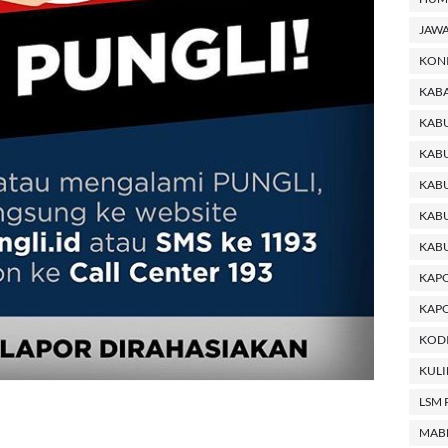
JAWA
KON
KABA
KAB
KABU
KABU
KAB
KAB
KAP
KAPO
KODI
KUL
LSM 
MAB