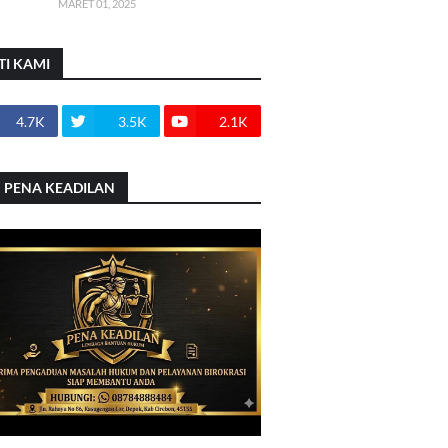
MARET 01, 2025
TI KAMI
4.7K
3.5K
2.1K
 PENA KEADILAN