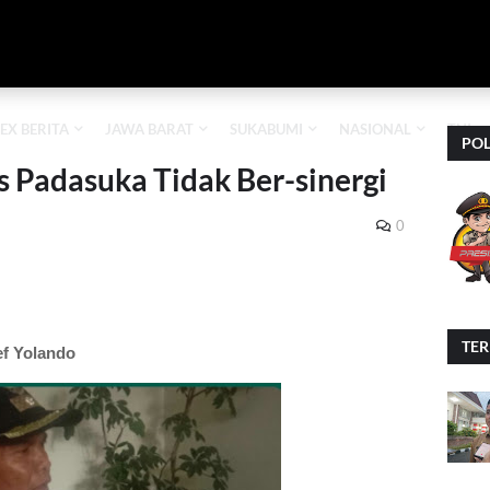
EX BERITA
JAWA BARAT
SUKABUMI
NASIONAL
TNI
POL
 Padasuka Tidak Ber-sinergi
0
TE
ief Yolando