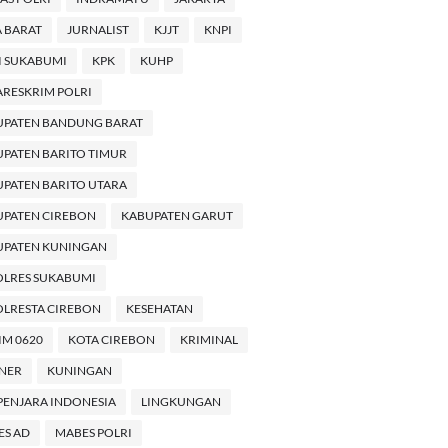
 BARAT
JURNALIST
KJJT
KNPI
I SUKABUMI
KPK
KUHP
RESKRIM POLRI
UPATEN BANDUNG BARAT
PATEN BARITO TIMUR
PATEN BARITO UTARA
UPATEN CIREBON
KABUPATEN GARUT
UPATEN KUNINGAN
OLRES SUKABUMI
LRESTA CIREBON
KESEHATAN
M 0620
KOTA CIREBON
KRIMINAL
INER
KUNINGAN
PENJARA INDONESIA
LINGKUNGAN
ES AD
MABES POLRI