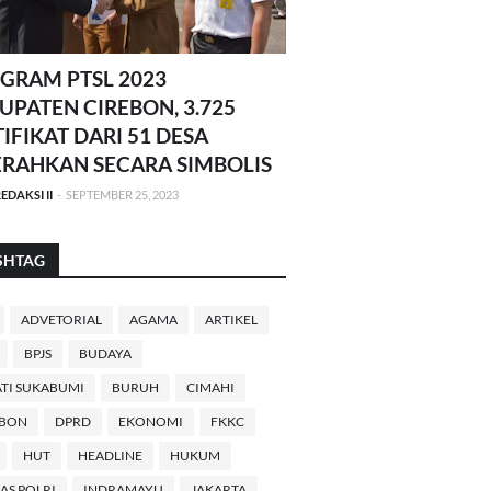
GRAM PTSL 2023
UPATEN CIREBON, 3.725
TIFIKAT DARI 51 DESA
ERAHKAN SECARA SIMBOLIS
EDAKSI II
-
SEPTEMBER 25, 2023
SHTAG
ADVETORIAL
AGAMA
ARTIKEL
BPJS
BUDAYA
TI SUKABUMI
BURUH
CIMAHI
EBON
DPRD
EKONOMI
FKKC
HUT
HEADLINE
HUKUM
AS POLRI
INDRAMAYU
JAKARTA