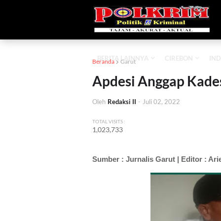
BERITA LAINNYA
CIREBON
IND
Beranda
Garut
Apdesi Anggap Kades
Oleh
Redaksi II
-
Juli 02, 2022
TOTAL VISITS :
1,023,733
Sumber : Jurnalis Garut | Editor : Ar