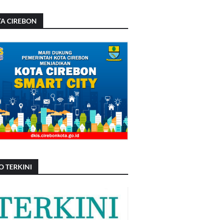
A CIREBON
O TERKINI