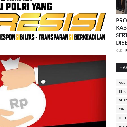
PRO
KAB
SER
DIS
OLEH
R
HA
ASN
BNN
BUPA
CIR
HPN
HUM