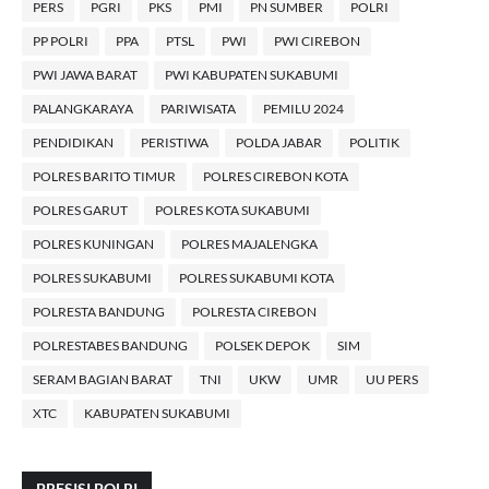
PERS
PGRI
PKS
PMI
PN SUMBER
POLRI
PP POLRI
PPA
PTSL
PWI
PWI CIREBON
PWI JAWA BARAT
PWI KABUPATEN SUKABUMI
PALANGKARAYA
PARIWISATA
PEMILU 2024
PENDIDIKAN
PERISTIWA
POLDA JABAR
POLITIK
POLRES BARITO TIMUR
POLRES CIREBON KOTA
POLRES GARUT
POLRES KOTA SUKABUMI
POLRES KUNINGAN
POLRES MAJALENGKA
POLRES SUKABUMI
POLRES SUKABUMI KOTA
POLRESTA BANDUNG
POLRESTA CIREBON
POLRESTABES BANDUNG
POLSEK DEPOK
SIM
SERAM BAGIAN BARAT
TNI
UKW
UMR
UU PERS
XTC
KABUPATEN SUKABUMI
PRESISI POLRI