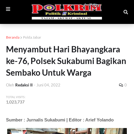
Beranda
Polda Jabar
Menyambut Hari Bhayangkara
ke-76, Polsek Sukabumi Bagikan
Sembako Untuk Warga
Oleh
Redaksi II
-
Juni 04, 2022
0
TOTAL VISITS :
1,023,737
Sumber : Jurnalis Sukabumi | Editor : Arief Yolando