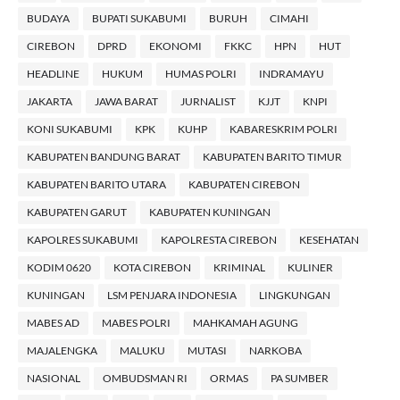
BUDAYA
BUPATI SUKABUMI
BURUH
CIMAHI
CIREBON
DPRD
EKONOMI
FKKC
HPN
HUT
HEADLINE
HUKUM
HUMAS POLRI
INDRAMAYU
JAKARTA
JAWA BARAT
JURNALIST
KJJT
KNPI
KONI SUKABUMI
KPK
KUHP
KABARESKRIM POLRI
KABUPATEN BANDUNG BARAT
KABUPATEN BARITO TIMUR
KABUPATEN BARITO UTARA
KABUPATEN CIREBON
KABUPATEN GARUT
KABUPATEN KUNINGAN
KAPOLRES SUKABUMI
KAPOLRESTA CIREBON
KESEHATAN
KODIM 0620
KOTA CIREBON
KRIMINAL
KULINER
KUNINGAN
LSM PENJARA INDONESIA
LINGKUNGAN
MABES AD
MABES POLRI
MAHKAMAH AGUNG
MAJALENGKA
MALUKU
MUTASI
NARKOBA
NASIONAL
OMBUDSMAN RI
ORMAS
PA SUMBER