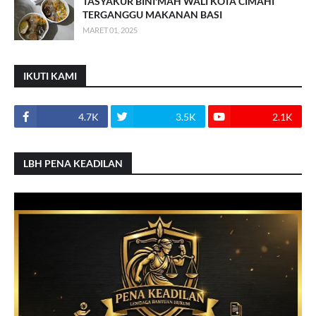
TASYAKUR BINI'MAH WALI KOTA CIMAHI
TERGANGGU MAKANAN BASI
MARET 01, 2025
IKUTI KAMI
4.7K
3.5K
2.1K
LBH PENA KEADILAN