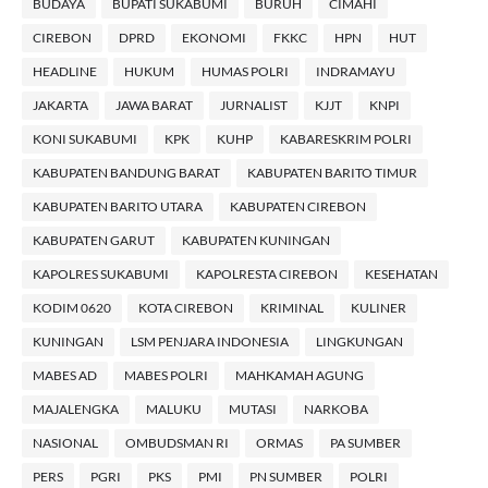
BUDAYA
BUPATI SUKABUMI
BURUH
CIMAHI
CIREBON
DPRD
EKONOMI
FKKC
HPN
HUT
HEADLINE
HUKUM
HUMAS POLRI
INDRAMAYU
JAKARTA
JAWA BARAT
JURNALIST
KJJT
KNPI
KONI SUKABUMI
KPK
KUHP
KABARESKRIM POLRI
KABUPATEN BANDUNG BARAT
KABUPATEN BARITO TIMUR
KABUPATEN BARITO UTARA
KABUPATEN CIREBON
KABUPATEN GARUT
KABUPATEN KUNINGAN
KAPOLRES SUKABUMI
KAPOLRESTA CIREBON
KESEHATAN
KODIM 0620
KOTA CIREBON
KRIMINAL
KULINER
KUNINGAN
LSM PENJARA INDONESIA
LINGKUNGAN
MABES AD
MABES POLRI
MAHKAMAH AGUNG
MAJALENGKA
MALUKU
MUTASI
NARKOBA
NASIONAL
OMBUDSMAN RI
ORMAS
PA SUMBER
PERS
PGRI
PKS
PMI
PN SUMBER
POLRI