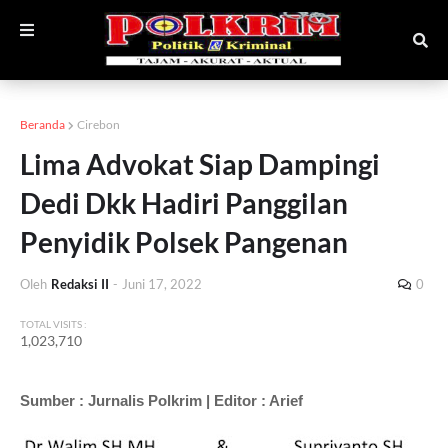
Beranda
Cirebon
Lima Advokat Siap Dampingi
Dedi Dkk Hadiri Panggilan
Penyidik Polsek Pangenan
Oleh
Redaksi II
-
Juni 17, 2022
0
TOTAL VISITS :
1,023,710
Sumber : Jurnalis Polkrim | Editor : Arief