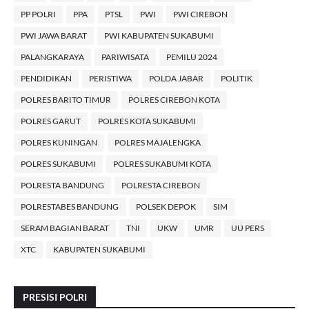
PP POLRI
PPA
PTSL
PWI
PWI CIREBON
PWI JAWA BARAT
PWI KABUPATEN SUKABUMI
PALANGKARAYA
PARIWISATA
PEMILU 2024
PENDIDIKAN
PERISTIWA
POLDA JABAR
POLITIK
POLRES BARITO TIMUR
POLRES CIREBON KOTA
POLRES GARUT
POLRES KOTA SUKABUMI
POLRES KUNINGAN
POLRES MAJALENGKA
POLRES SUKABUMI
POLRES SUKABUMI KOTA
POLRESTA BANDUNG
POLRESTA CIREBON
POLRESTABES BANDUNG
POLSEK DEPOK
SIM
SERAM BAGIAN BARAT
TNI
UKW
UMR
UU PERS
XTC
KABUPATEN SUKABUMI
PRESISI POLRI