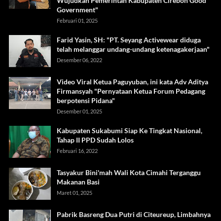
Wujudkan Pemerintah Kabupaten Cirebon Good
Government"
Februari 01, 2025
Farid Yasin, SH: "PT. Seyang Activewear diduga
telah melanggar undang-undang ketenagakerjaan"
Desember 06, 2022
Video Viral Ketua Paguyuban, ini kata Adv Aditya
Firmansyah "Pernyataan Ketua Forum Pedagang
berpotensi Pidana"
Desember 01, 2025
Kabupaten Sukabumi Siap Ke Tingkat Nasional,
Tahap II PPD Sudah Lolos
Februari 16, 2022
Tasyakur Bini'mah Wali Kota Cimahi Terganggu
Makanan Basi
Maret 01, 2025
Pabrik Basreng Dua Putri di Citeureup, Limbahnya