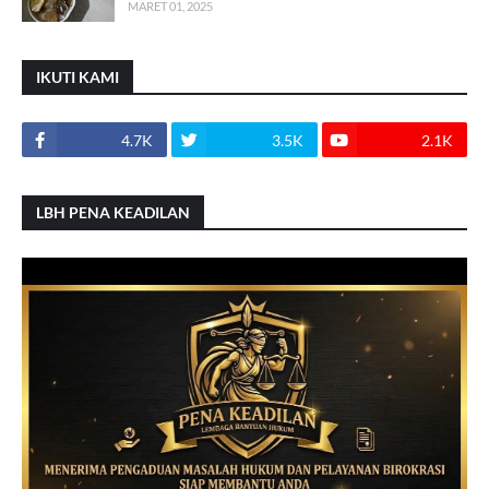
MARET 01, 2025
IKUTI KAMI
4.7K
3.5K
2.1K
LBH PENA KEADILAN