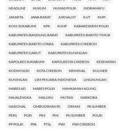
HEADLINE
HUKUM
HUMAS POLRI
INDRAMAYU
JAKARTA
JAWA BARAT
JURNALIST
KJJT
KNPI
KONI SUKABUMI
KPK
KUHP
KABARESKRIM POLRI
KABUPATEN BANDUNG BARAT
KABUPATEN BARITO TIMUR
KABUPATEN BARITO UTARA
KABUPATEN CIREBON
KABUPATEN GARUT
KABUPATEN KUNINGAN
KAPOLRES SUKABUMI
KAPOLRESTA CIREBON
KESEHATAN
KODIM 0620
KOTA CIREBON
KRIMINAL
KULINER
KUNINGAN
LSM PENJARA INDONESIA
LINGKUNGAN
MABES AD
MABES POLRI
MAHKAMAH AGUNG
MAJALENGKA
MALUKU
MUTASI
NARKOBA
NASIONAL
OMBUDSMAN RI
ORMAS
PA SUMBER
PERS
PGRI
PKS
PMI
PN SUMBER
POLRI
PP POLRI
PPA
PTSL
PWI
PWI CIREBON