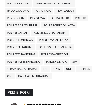
PWI JAWA BARAT
PWI KABUPATEN SUKABUMI
PALANGKARAYA
PARIWISATA
PEMILU 2024
PENDIDIKAN
PERISTIWA
POLDA JABAR
POLITIK
POLRES BARITO TIMUR
POLRES CIREBON KOTA
POLRES GARUT
POLRES KOTA SUKABUMI
POLRES KUNINGAN
POLRES MAJALENGKA
POLRES SUKABUMI
POLRES SUKABUMI KOTA
POLRESTA BANDUNG
POLRESTA CIREBON
POLRESTABES BANDUNG
POLSEK DEPOK
SIM
SERAM BAGIAN BARAT
TNI
UKW
UMR
UU PERS
XTC
KABUPATEN SUKABUMI
PRESISI POLRI