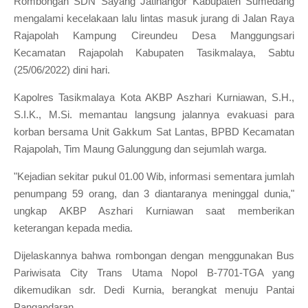
Rombongan SDN Sayang Jatinangor Kabupaten Sumedang
mengalami kecelakaan lalu lintas masuk jurang di Jalan Raya
Rajapolah Kampung Cireundeu Desa Manggungsari
Kecamatan Rajapolah Kabupaten Tasikmalaya, Sabtu
(25/06/2022) dini hari.
Kapolres Tasikmalaya Kota AKBP Aszhari Kurniawan, S.H.,
S.I.K., M.Si. memantau langsung jalannya evakuasi para
korban bersama Unit Gakkum Sat Lantas, BPBD Kecamatan
Rajapolah, Tim Maung Galunggung dan sejumlah warga.
"Kejadian sekitar pukul 01.00 Wib, informasi sementara jumlah
penumpang 59 orang, dan 3 diantaranya meninggal dunia,"
ungkap AKBP Aszhari Kurniawan saat memberikan
keterangan kepada media.
Dijelaskannya bahwa rombongan dengan menggunakan Bus
Pariwisata City Trans Utama Nopol B-7701-TGA yang
dikemudikan sdr. Dedi Kurnia, berangkat menuju Pantai
Pangandaran.