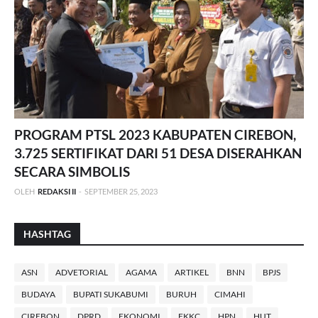
PROGRAM PTSL 2023 KABUPATEN CIREBON,
3.725 SERTIFIKAT DARI 51 DESA DISERAHKAN
SECARA SIMBOLIS
OLEH
REDAKSI II
-
SEPTEMBER 25, 2023
HASHTAG
ASN
ADVETORIAL
AGAMA
ARTIKEL
BNN
BPJS
BUDAYA
BUPATI SUKABUMI
BURUH
CIMAHI
CIREBON
DPRD
EKONOMI
FKKC
HPN
HUT