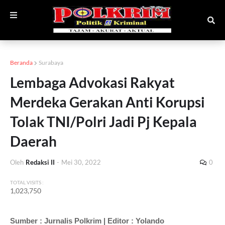
Beranda
Surabaya
Lembaga Advokasi Rakyat
Merdeka Gerakan Anti Korupsi
Tolak TNI/Polri Jadi Pj Kepala
Daerah
Oleh
Redaksi II
-
Mei 30, 2022
0
TOTAL VISITS :
1,023,750
Sumber : Jurnalis Polkrim | Editor : Yolando