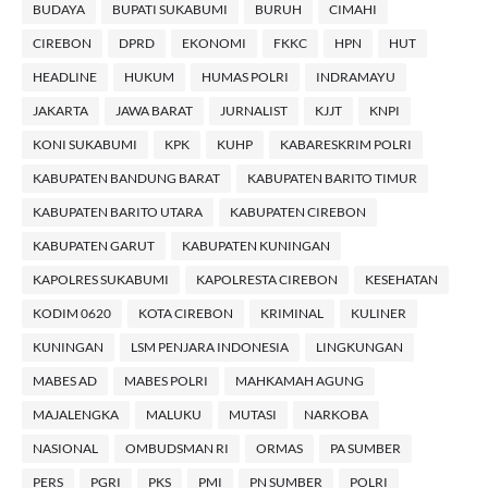
BUDAYA
BUPATI SUKABUMI
BURUH
CIMAHI
CIREBON
DPRD
EKONOMI
FKKC
HPN
HUT
HEADLINE
HUKUM
HUMAS POLRI
INDRAMAYU
JAKARTA
JAWA BARAT
JURNALIST
KJJT
KNPI
KONI SUKABUMI
KPK
KUHP
KABARESKRIM POLRI
KABUPATEN BANDUNG BARAT
KABUPATEN BARITO TIMUR
KABUPATEN BARITO UTARA
KABUPATEN CIREBON
KABUPATEN GARUT
KABUPATEN KUNINGAN
KAPOLRES SUKABUMI
KAPOLRESTA CIREBON
KESEHATAN
KODIM 0620
KOTA CIREBON
KRIMINAL
KULINER
KUNINGAN
LSM PENJARA INDONESIA
LINGKUNGAN
MABES AD
MABES POLRI
MAHKAMAH AGUNG
MAJALENGKA
MALUKU
MUTASI
NARKOBA
NASIONAL
OMBUDSMAN RI
ORMAS
PA SUMBER
PERS
PGRI
PKS
PMI
PN SUMBER
POLRI