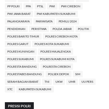
PP POLRI
PPA
PTSL
PWI
PWI CIREBON
PWI JAWA BARAT
PWI KABUPATEN SUKABUMI
PALANGKARAYA
PARIWISATA
PEMILU 2024
PENDIDIKAN
PERISTIWA
POLDA JABAR
POLITIK
POLRES BARITO TIMUR
POLRES CIREBON KOTA
POLRES GARUT
POLRES KOTA SUKABUMI
POLRES KUNINGAN
POLRES MAJALENGKA
POLRES SUKABUMI
POLRES SUKABUMI KOTA
POLRESTA BANDUNG
POLRESTA CIREBON
POLRESTABES BANDUNG
POLSEK DEPOK
SIM
SERAM BAGIAN BARAT
TNI
UKW
UMR
UU PERS
XTC
KABUPATEN SUKABUMI
PRESISI POLRI