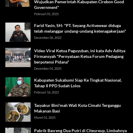
Wujudkan Pemerintah Kabupaten Cirebon Good
Government"
Februari 01, 2025
Farid Yasin, SH: "PT. Seyang Activewear diduga
telah melanggar undang-undang ketenagakerjaan"
Desember 06, 2022
Video Viral Ketua Paguyuban, ini kata Adv Aditya
Firmansyah "Pernyataan Ketua Forum Pedagang
berpotensi Pidana"
Desember 01, 2025
Kabupaten Sukabumi Siap Ke Tingkat Nasional,
Tahap II PPD Sudah Lolos
Februari 16, 2022
Tasyakur Bini'mah Wali Kota Cimahi Terganggu
Makanan Basi
Maret 01, 2025
Pabrik Basreng Dua Putri di Citeureup, Limbahnya